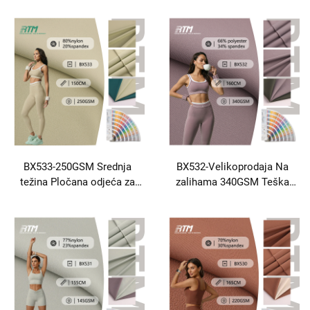
kožu Neškodljiva za okoliš
Meka 92 Nailon 8 Spandex
tkanina Za sportsku odjeću
Yoga odjeća
BX533-250GSM Srednja
BX532-Velikoprodaja Na
težina Pločana odjeća za
zalihama 340GSM Teška
aktivnu i donju odjeću
težina Pločena anti-pilling
Meka otporna na abraziju
poliester Spandex tkanina
Yoga oprema Aktivna odjeća
Leggings