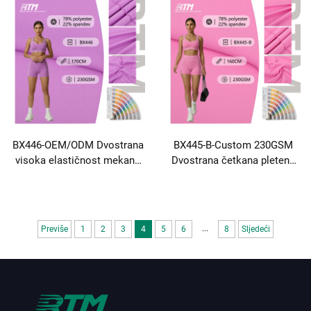
Odjeće Leggings&Yogawear
tkanina za joginke
BX446-OEM/ODM Dvostrana
BX445-B-Custom 230GSM
visoka elastičnost mekana
Dvostrana četkana pletena
ekološki prihvatljiva brzo
brzo suha mekana
suha pletenja poliester
protivpilula 78 poliester 22
spandeksa tkanina za
Spandex tkanina za yoga
Yogawear biciklistička
odjeću aktivne odjeće
...
Previše
1
2
3
4
5
6
8
Sljedeći
odjeća fitness odjeća