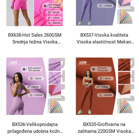
BX638-Hot Sales 260GSM
BX537-Visoka kvaliteta
Srednja težina Visoka
Visoka elastičnost Mekan,
elastičnost Otporna na
prijateljski prema koži
abraziju Crna tkanina
Dvostrani četkivani pleteni
82% Poliester 18% Spandex
tkanina Za yoga odjeću Tank
Tops
BX536-Velikoprodajna
BX535-Groftvarna na
prilagođena udobna kožna
zalihama 220GSM Visoka
oprema za plesačku odjeću
elastičnost Neškodljiva za