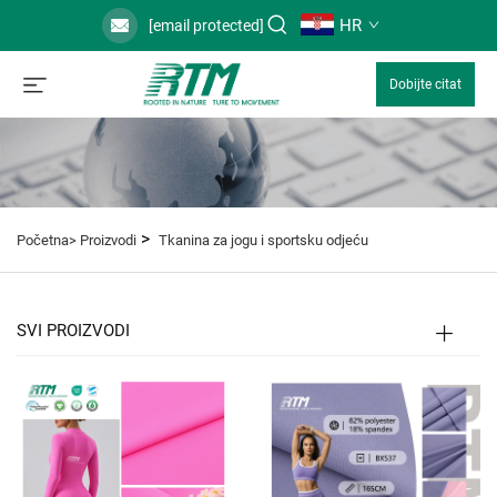
HR
[email protected]
Dobijte citat
>
Početna>
Proizvodi
Tkanina za jogu i sportsku odjeću
SVI PROIZVODI