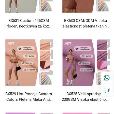
BX531-Custom 145GSM
BX530-OEM/ODM Visoka
Pločen, neotkriven za kožu,
elastičnost pletena tkanina
mekan, otporan na bore,
otporna na bore, otporna na
najlon, spandeks za yoga
vlagu, 70% nailon, 30%
odjeću, oblačila za
spandeks, jakard za sportsku
oblikovanje, donje rublje,
odjeću, aktivna odjeća
legingi
BX529-Hot Prodaja Custom
BX525-Velikoprodajnik
Colors Pletena Meka Anti-
230GSM Visoka elastičnost
Bacterijska 75 Nylon 25
Pletena otporna na abraziju
Spandex Tkanina Za Donje
75% najlon 25% Spandex