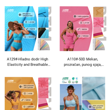
Tkanina za Leggings
za plažu i sportsku odjeću
Sportske i kupaće kostime
Bikini
A129#-Hladno dodir High
A110#-50D Mekan,
Elasticity and Breathable
prozračan, punog sjaja,
80% Nylon 20% Spandex
običan pleten poliester za
Fabric for Beach Wear
plažu
kupaće odjeće i yoga odjeće