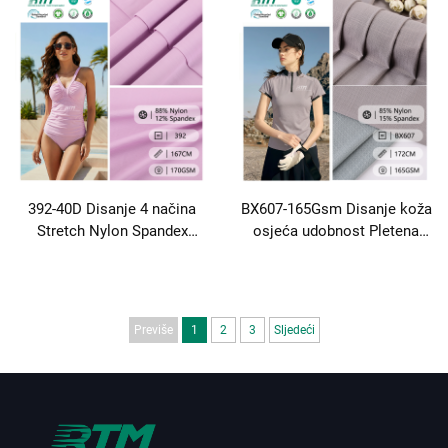
Sportswear and Swimsuit
majice kupaće odjeće
with
392-40D Disanje 4 načina
BX607-165Gsm Disanje koža
Stretch Nylon Spandex
osjeća udobnost Pletena
tkanina za Yoga Wear
Jacquard najlon tkanina za
Sportswear Beach Wear i
jogu Sportski golf košulje
Leggings
Previše
1
2
3
Sljedeći