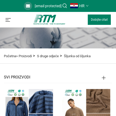
HR
[email protected]
Dobijte citat
>
>
Početna>
Proizvodi
S druge odjeće
Šljunka od šljunka
SVI PROIZVODI