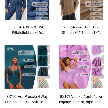
BX181-A-OEM/ODM
510-Vrhovna Brza Suha
Prijateljski za kožu
Stretch 80% Najlon 17%
Pretraživač za rastegnuće
Spandex 3% Polyeste sa
Pločan Jacquard Jerse
Sportskim Yoga
Polyester tkanina za odjeću
Odjeća Sport majice Yoga
Wear
BX102-Hot Prodaja 4 Way
BX101-Visoka čvrstoća za
Stretch Full Dull Soft Touch
bojanje, čepana, otporna na
Spandex18% Poliester82%
bora, od najlona i spandeksa,