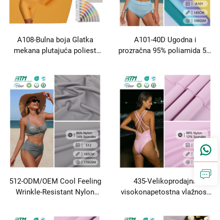
A108-Bulna boja Glatka
A101-40D Ugodna i
mekana plutajuća poliest
prozračna 95% poliamida 5%
tkanina za kupaće odijela i
spandex mreža za donje
kupaće odijele
rublje Bikini i kupaći odijeli
512-ODM/OEM Cool Feeling
435-Velikoprodajna
Wrinkle-Resistant Nylon
visokonapetostna vlažnost
Spandex Knit Jaquard High-
88% najlon 12% spandeks T-
stretchy Fabric for
shirt tkanina za sportske