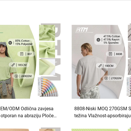
OEM/ODM Odlična zavjesa
8808-Niski MOQ 270GSM S
otporan na abraziju Pločen
težina Vlažnost-apsorbirajuć
uk 15 Poliester tkanina Za
pilula Anti-statički pleteni d
proljetne ljetne majice
pamuk Rayon Spandex tkan