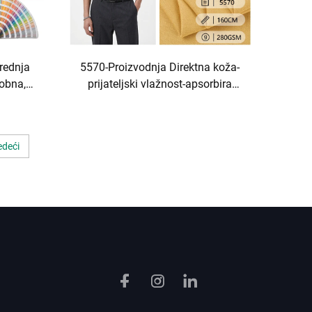
rednja
5570-Proizvodnja Direktna koža-
dobna,
prijateljski vlažnost-apsorbira
 pamuk-
dugotrajna pletena 42Bačvan
tena
28Poliester 24Modal 6Spandex
u
Quad-Blend tkanina Za jeseni-
edeći
zimske majice i džempe