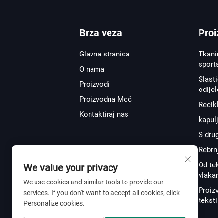
Brza veza
Proi
Glavna stranica
Tkanin
sport
O nama
Slast
Proizvodi
odijel
Proizvodna Moć
Recik
Kontaktiraj nas
kapul
S dru
Rebrn
Od tek
We value your privacy
vlaka
We use cookies and similar tools to provide our
Proiz
services. If you don't want to accept all cookies, click
teksti
Personalize cookies.