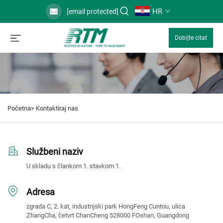
HR
[email protected]
Dobijte citat
Početna>
Kontaktiraj nas
Službeni naziv
U skladu s člankom 1. stavkom 1.
Adresa
zgrada C, 2. kat, industrijski park HongFeng Cuntou, ulica
ZhangCha, četvrt ChanCheng 528000 FOshan, Guangdong