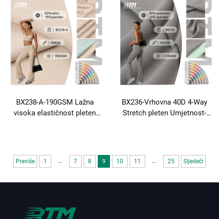
15% Spandex Obična tkanina
80% Nailon 20% Spandex
Za vanjski sport Biciklizam
rebar tkanina Za yoga hlače
Nošenje Yoga Nošenje
Yoga nosi
BX238-A-190GSM Lažna
BX236-Vrhovna 40D 4-Way
visoka elastičnost pleten
Stretch pleten Umjetnost-
glatko otporno na abraziju
smanjivanje Brzo-suho Meka
82% najlon 18% spandeksa
80% Najlon 20% Spandex
obična tkanina za jogine
tkanina Za Jesen Zimi Sport
hlače
Yoga nositi
...
...
Previše
1
7
8
9
10
11
25
Sljedeći