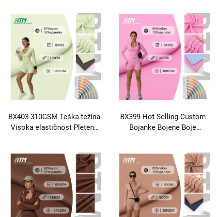
Najlona 20 Spandex tkanine
otporna na abraziju
za jogine Leggings aktivna
poliesterska spandeksna
odjeća
tkanina za biciklizam
BX403-310GSM Teška težina
BX399-Hot-Selling Custom
Visoka elastičnost Pletena
Bojanke Bojene Boje
otporna na abraziju Disanje
Pločevo Prijateljsko Za Kožu
toplo 67% Nailon 33%
Brzo Suši 85% Nailon 15%
Spandex tkanina Za sportsku
Spandex tkanina Za Aktivne
odjeću Kaban Yogawear
Obleke Vest T-shirt Leggings