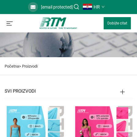
HR
[email protected]
Dobijte citat
Početna>
Proizvodi
SVI PROIZVODI