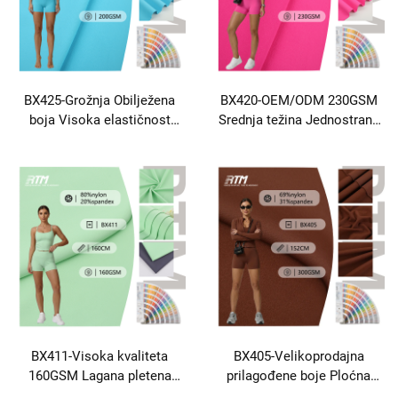
BX425-Grožnja Obilježena
BX420-OEM/ODM 230GSM
boja Visoka elastičnost
Srednja težina Jednostrana
Ekološka zaštita Otporna na
četkica, pletena, otporna na
abraziju Dvostruki pleten
abraziju, poliester, tkanina od
80% Nailon 20% Spandex
spandeksa za sportsku
tkanina Za sportsku odjeću
odjeću, yoga odjeća, legingi
Yogawear&Tops
BX411-Visoka kvaliteta
BX405-Velikoprodajna
160GSM Lagana pletena
prilagođene boje Ploćna
tkanina protiv plikuća 80
vlažno-apsorbtivna brzo-suha