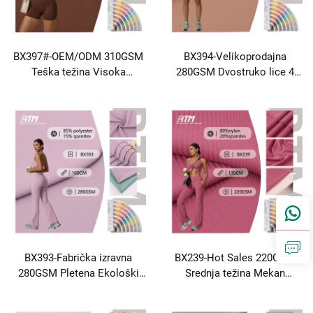
BX397#-OEM/ODM 310GSM
BX394-Velikoprodajna
Teška težina Visoka
280GSM Dvostruko lice 4
elastičnost Pločen toplo-
načina Stretch pleteni
prijateljski za kožu Približan
Pretraženi 85% Nailon 15%
prilagođavanje 69% Nailon
Spandex Plain stil tkanina za
31% Spandex tkanina za
jesen Zimska odjeća
jesen i zimu Leggings Yoga
Yogawear
hlače Pižama
BX393-Fabrička izravna
BX239-Hot Sales 220GSM
280GSM Pletena Ekološki
Srednja težina Mekan
prihvatljiva otporna na
osjećaj bora Otporan na
abraziju Trajna 85% Poliester
abraziju Otporan na trčanje