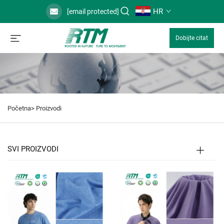
HR
[email protected]
Dobijte citat
Početna>
Proizvodi
SVI PROIZVODI