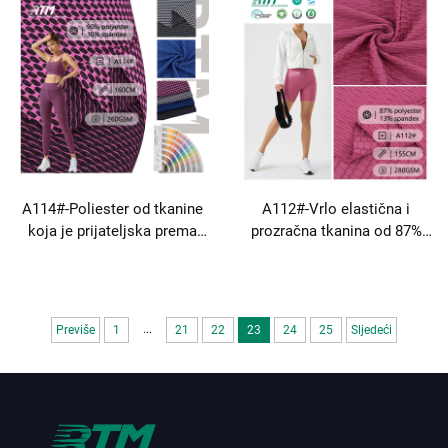
majice Polo košulja
sportsku odjeću majica
Kloniranje na otvorenom
nogometna majica
košarkaška odjeća
A114#-Poliester od tkanine
A112#-Vrlo elastična i
koja je prijateljska prema
prozračna tkanina od 87%
koži i vrlo prozračna s
poliestra 13% spandeksa za
vanjskim fitnesom i jogama
aktivnu odjeću za teretanu i
jogine.
...
Previše
1
21
22
23
24
25
Sljedeći