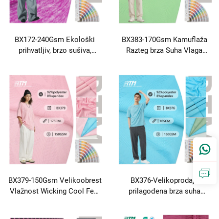
BX172-240Gsm Ekološki
BX383-170Gsm Kamuflaža
prihvatljiv, brzo sušiva,
Razteg brza Suha Vlaga
jednoslojni, četkičan, pleteni
Vlaka Pločen Jacquard 92%
92% poliester 8% spandeks,
Poliester 8% Spandex
kationska tkanina za
tkanina za sportsko odijelo
sportsko odijevanje, yoga
Sportski spremnici
setovi
BX379-150Gsm Velikoobrest
BX376-Velikoprodaja
Vlažnost Wicking Cool Feel
prilagođena brza suha
Mesh Pletena Jacquard
trapezoidna jakarda pletena
Nailon Poliester tkanina za
mreža poliester tkanina za