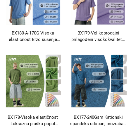
BX180-A-170G Visoka
BX179-Velikoprodajni
elastičnost Brzo sušenje
prilagođeni visokokvalitetni
Ugodno brzo sušenje Blisko
vlažni odvojni prozračni
prikladno pleteno
pleteni kationski poliester
poliestersko spandeksno
spandeks za jogu
tkanino za proljetne i ljetne
sportske kompletove
BX178-Visoka elastičnost
BX177-240Gsm Kationski
Luksuzna pluška poput
spandeks udoban, prozračan,
flanela Dvostrana českana
pleteni dvostrani poliesterski