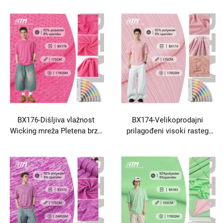
95% poliester 5% spandeks
spandeks za ugodne odjeće
za sportske setove Topovi
za odjeću i setove
legging
BX176-Dišljiva vlažnost
BX174-Velikoprodajni
Wicking mreža Pletena brza
prilagođeni visoki rasteg
sušenje Udobna poliester
brzo-suha hladno osjeća
Spandex tkanina za vanjsko
kožu Prijateljski pleteni
nošenje Yoga Nošenje
poliester spandeks tkanina
rezervoari
za sportske prsluke Sportski
setovi Yoga setovi