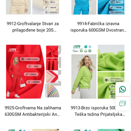
9912-Groftvalanje Stvari za
9914-Fabrička izravna
prilagođene boje 20S
isporuka 600GSM Dvostrana
440GSM Teška mekana,
izdržljiva antistatička topla
nežna, udobna topla pletena
pletena 65% Pamuk 35%
65% pamuka 35% poliester
Poliester Riblje mase Terry
Terry tkanina za jesen i zimu
tkanina za jesen i zimu
Modne majice
Modne majice i obična
odjeća
9925-Groftvarna Na zalihama
9913-Brzo isporuka 500GSM
630GSM Antibakterijski Anti-
Teška težina Prijateljska
Smod Komforan Trajni Toplo
koži Udobna antibakterijska
Pletena 100% Pamuk Ribe
Toplo pleteno 65% Pamuk