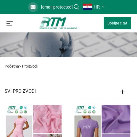
HR
[email protected]
Dobijte citat
Početna>
Proizvodi
SVI PROIZVODI