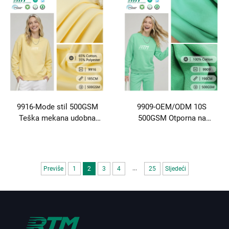
Scale tkanina Za Jesen Zima
35% Poliester Za jesen Zima
Trend Svitrsi&Sportswear
Modne kapulje i obična
odjeća
9916-Mode stil 500GSM
9909-OEM/ODM 10S
Teška mekana udobna
500GSM Otporna na
izdržljiva topla pletena 65%
gužvanje Antistatička Toplo
Pamuk 35% Poliester Terry
pletena frotir tkanina od
tkanina za jesen i zimu
100% čistog pamuka s
majice
ribljim ljuskama za
...
Previše
1
2
3
4
25
Sljedeći
jesensko-zimske majice