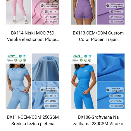
BX114-Niski MOQ 75D
BX113-OEM/ODM Custom
Visoka elastičnost Pločen
Color Pločen Trajan
mekani, udoban za kožu 85
Dostupan 88% Poliester 12%
Poliester 15 Spandex rebar
Spandex Rib Fabric Za Joga
tkanina za sportsku yoga
Nošenje Tank Top Vanjska
odjeću
odjeća
BX111-OEM/ODM 250GSM
BX108-Groftvarna Na
Srednja težina pletena
zalihama 280GSM Visoko
Dišuća brza suha izdržljiva 4
elastična pletena Vlakna