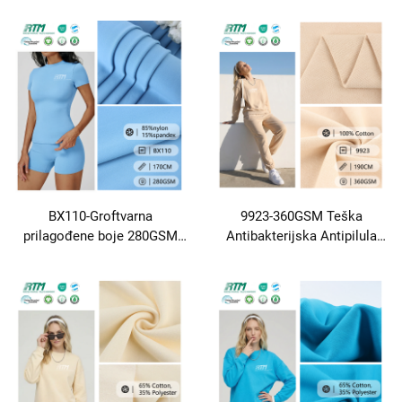
načina elastična poliester
vlažnost Mekan disanje 85
spandeks za aktivnu odjeću
Nailon 15 Spandex Za
donje rublje Yoga&Casual
sportsku odjeću Kupaonice
majice
Odjeća za kupaoce Odjeća
za vanjske aktivnosti
BX110-Groftvarna
9923-360GSM Teška
prilagođene boje 280GSM
Antibakterijska Antipilula
Visoka elastičnost Mekan,
Trajna Topla Ploča 100%
prijateljski za kožu, pleteni,
Pamuk Ribe Scale Tkanina
disljivi poliester, spandeks,
Za Jesen Zima Modne
međusobno zaključana
Sweatshirts
tkanina za sportsku odjeću,
yoga odjeća, plesna odjeća