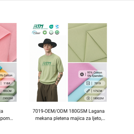
ja
7019-OEM/ODM 180GSM Lagana
tporna
mekana pletena majica za ljeto,
 mekana
udobna 95% pamuka 5% spandeks
jicu
tkanine za proljeće