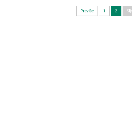
Previše
1
2
Slj