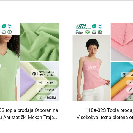
S topla prodaja Otporan na
118#-32S Topla proda
u Antistatički Mekan Trajan
Visokokvalitetna pletena o
en 95%Pomak 5%Spandex
na abraziju, anti-piluljska
a Za sportsku odjeću T-shirt
100% pamuk za ljetnu ma