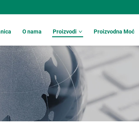
anica
O nama
Proizvodi
Proizvodna Moć