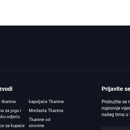
zvodi
Prijavite s
t tkanina
kapuljača Tkanine
Pridružite se 
najnovije vijes
a za jogu i
Mrežasta Tkanina
našeg tima u t
sku odjeću
Tkanine od
ice za kupaće
sirovine