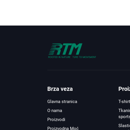
Brza veza
Proi
Glavna stranica
T-shir
O nama
Tkanin
sport
Proizvodi
Slast
Proizvodna Moć