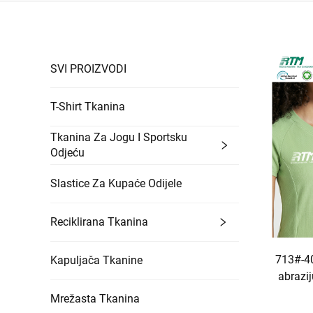
SVI PROIZVODI
T-Shirt Tkanina
Tkanina Za Jogu I Sportsku
Odjeću
Slastice Za Kupaće Odijele
Reciklirana Tkanina
713#-40
Kapuljača Tkanine
abrazij
Ploč
Mrežasta Tkanina
tkanin