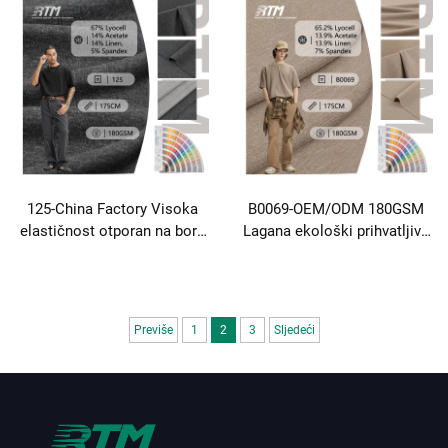
78Lyocell 19Vlna 3Spandex
30Acetate Plain tkanina Za
Rib tkanina Za djecu osnovni
proljetne ljetne majice
sloj majica
125-China Factory Visoka
B0069-OEM/ODM 180GSM
elastičnost otporan na bore
Lagana ekološki prihvatljiva
otporan na abraziju
udobna protivpilulja Pločena
67Lyocell 14Acetate 14Linen
65.2 Lyocell 13.9 Acetat 13.9
5Spandex 1X1 Rib Fabric For
Plana 7 Spandex Obična
Vests T-shirt&Underwear
tkanina Za majice
Previše
1
2
3
Sljedeći