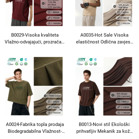
B0029-Visoka kvaliteta
A0035-Hot Sale Visoka
Vlažno-odvajajući, prozračan,
elastičnost Odlična zavjesa
biološki razgradljiv,
Mekan 50% Akril 50% Vuna
liocelulna svila, vuna,
1X1 rebrna tkanina Za majice
spandeks, mješovita obična
Neobične prsluke i
tkanina za donje košulje,
tankovske vrhove
prsluke i haljine
A0024-Fabrika topla prodaja
B0013-Novi stil Ekološki
Biodegradabilna Vlažnost-
prihvatljiv Mekanik za kožu
priklanjanje Udobna Pločen
90% Modal 10% Kašmir