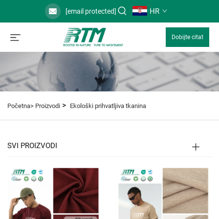
HR
[email protected]
Dobijte citat
>
Početna>
Proizvodi
Ekološki prihvatljiva tkanina
SVI PROIZVODI