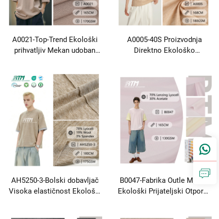
A0021-Top-Trend Ekološki
A0005-40S Proizvodnja
prihvatljiv Mekan udoban
Direktno Ekološko
Pločen 100%Vuna 1X1 Rebra
Prijateljsko Ugodno Toplo
tkanina Za osnovni sloj
Pleteno Lyocell Vuna
majica&Jeste
Spandex Blend tkanina
Proljetni ljetni prsluke
loungewear&T-shirt
AH5250-3-Bolski dobavljač
B0047-Fabrika Outle Mekan
Visoka elastičnost Ekološki
Ekološki Prijateljski Otporan
prihvatljiv Antibakterijski
na Sušenje Jednostran
Mekan Toplo Pleteno
Pločen 70Lenzing Lyocell