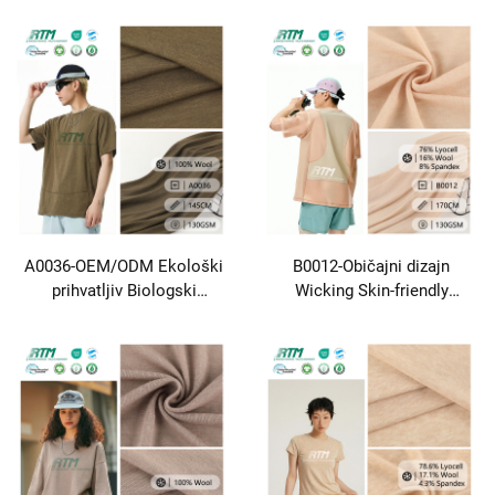
100%Pomak 1X1 rebra
Miješana tkanina od džempa
tkanina za proljeće ljeto
Za majice donje rublje
Ženske modne majice i
prsluke
A0036-OEM/ODM Ekološki
B0012-Običajni dizajn
prihvatljiv Biologski
Wicking Skin-friendly
razgradljiv Antibakterijski
Breathable Pločan
pleteni 100%Vuna 1X1 Rebar
76%Lyocell 16%Wool
tkanina Za sportsku odjeću
8%Spandex tkanina Za
prsluke&T-košulje
kratke rukave majice
Loungewear