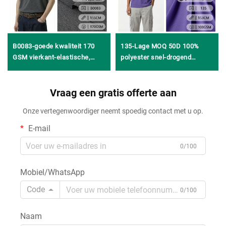
B0083-goede kwaliteit 170
135-Lage MOQ 50D 100%
GSM vierkant-elastische,
polyester snel-drogend
gladde, vochtafvoerende
vochtafvoerend comfortabel
gebreide effen stof van 65%
gebreid jersey-meshweefsel
lyocell, 28% acetaat en 7%
Vraag een gratis offerte aan
voor basketbal-uniformen en
spandex, geschikt voor
T-shirts
Onze vertegenwoordiger neemt spoedig contact met u op.
huispyjama’s, loungewear en
casual kleding voor lente en
E-mail
zomer
0/100
Mobiel/WhatsApp
Code
0/100
Naam