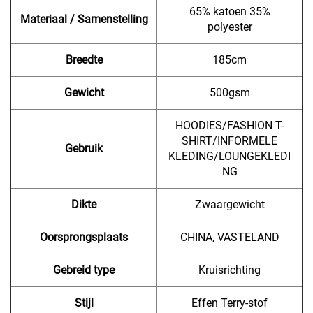
65% katoen 35%
Materiaal / Samenstelling
polyester
Breedte
185cm
Gewicht
500gsm
HOODIES/FASHION T-
SHIRT/INFORMELE
Gebruik
KLEDING/LOUNGEKLEDI
NG
Dikte
Zwaargewicht
Oorsprongsplaats
CHINA, VASTELAND
Gebreid type
Kruisrichting
Stijl
Effen Terry-stof