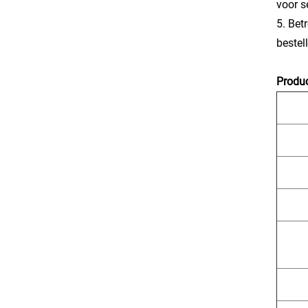
voor s
5. Bet
bestel
Produc