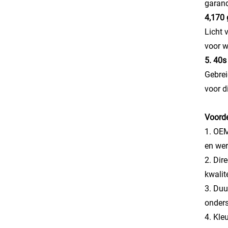
garand
4,170 
Licht 
voor w
5. 40s
Gebrei
voor d
Voorde
1. OEM
en wer
2. Dir
kwalit
3. Duu
onder
4. Kle