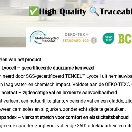
len van het product
 Lyocell – gecertificeerde duurzame kernvezel
neerd door SGS-gecertificeerd TENCEL™ Lyocell uit hernieuwba
n laag water- en chemisch impact. Voldoet aan de OEKO-TEX®-
 acetaat – zijdeachtige val en luxueuze aanvoelbaarheid
t verleent een natuurlijke glans, vloeiende val en een gladde, z
wear, camisoles en slipjurken, zonder echt zijde te gebruiken.
spandex – vierkant stretch voor comfort en elasticiteitsbehoud
greerde spandex zorgt voor volledige 360°-uitrekbaarheid en uit