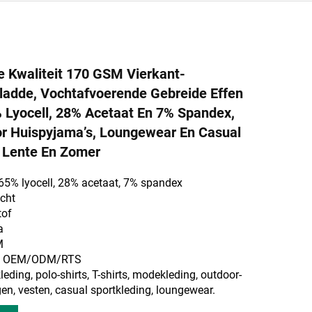
 Kwaliteit 170 GSM Vierkant-
Gladde, Vochtafvoerende Gebreide Effen
 Lyocell, 28% Acetaat En 7% Spandex,
r Huispyjama’s, Loungewear En Casual
 Lente En Zomer
65% lyocell, 28% acetaat, 7% spandex
icht
tof
a
M
m: OEM/ODM/RTS
eding, polo-shirts, T-shirts, modekleding, outdoor-
gen, vesten, casual sportkleding, loungewear.