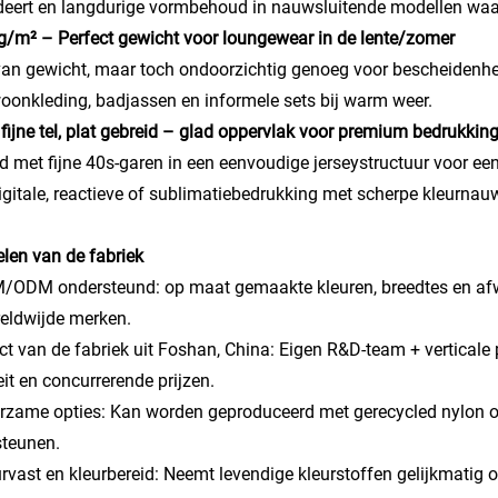
eert en langdurige vormbehoud in nauwsluitende modellen waa
g/m² – Perfect gewicht voor loungewear in de lente/zomer
van gewicht, maar toch ondoorzichtig genoeg voor bescheidenhe
oonkleding, badjassen en informele sets bij warm weer.
 fijne tel, plat gebreid – glad oppervlak voor premium bedrukkin
d met fijne 40s-garen in een eenvoudige jerseystructuur voor ee
igitale, reactieve of sublimatiebedrukking met scherpe kleurnau
len van de fabriek
/ODM ondersteund: op maat gemaakte kleuren, breedtes en afw
eldwijde merken.
ect van de fabriek uit Foshan, China: Eigen R&D-team + verticale
eit en concurrerende prijzen.
rzame opties: Kan worden geproduceerd met gerecycled nylon o
steunen.
urvast en kleurbereid: Neemt levendige kleurstoffen gelijkmatig