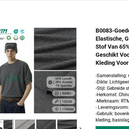
B0083-Goede
Elastische, 
Stof Van 65%
Geschikt Voo
Kleding Voor
-Samenstelling: 
-Dikte: Lichtgew
-Stijl: Gebreide s
-Herkomst: Chin
-Merknaam: RT
- Leveringsvor
-Gebruik: bovenkl
kleding, basisla