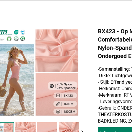
BX423 - Op M
Comfortabele
Nylon-Spande
Ondergoed E
-Samenstelling:
-Dikte: Lichtgew
- Stijl:
Effend
ye
-Herkomst: Chin
-Merknaam: RT
- Leveringsvor
-Gebruik: ONDE
THEATERKOSTUU
BADKLEDING, 