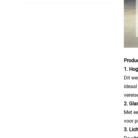
Produc
1. Hog
Dit we
ideaal
vereis
2. Gla
Met ee
voor 
3. Lic