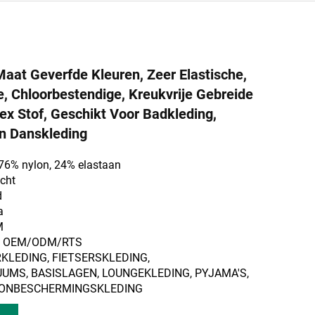
aat Geverfde Kleuren, Zeer Elastische,
, Chloorbestendige, Kreukvrije Gebreide
x Stof, Geschikt Voor Badkleding,
n Danskleding
 76% nylon, 24% elastaan
icht
d
a
M
m: OEM/ODM/RTS
RKLEDING, FIETSERSKLEDING,
MS, BASISLAGEN, LOUNGEKLEDING, PYJAMA'S,
ZONBESCHERMINGSKLEDING