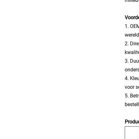
milieu
Voorde
1. OEM
wereld
2. Dir
kwalit
3. Duu
onder
4. Kle
voor s
5. Bet
bestel
Produc