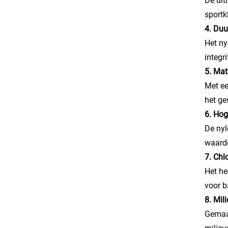
De ult
sportk
4. Duu
Het ny
integr
5. Mat
Met ee
het ge
6. Hog
De nyl
waardo
7. Chl
Het he
voor b
8. Mil
Gemaak