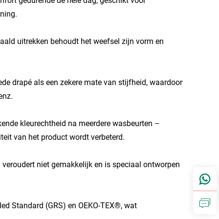
mfort gedurende de hele dag, geschikt voor
nning.
rhaald uitrekken behoudt het weefsel zijn vorm en
de drapé als een zekere mate van stijfheid, waardoor
enz.
ekende kleurechtheid na meerdere wasbeurten –
it van het product wordt verbeterd.
n veroudert niet gemakkelijk en is speciaal ontworpen
ycled Standard (GRS) en OEKO-TEX®, wat