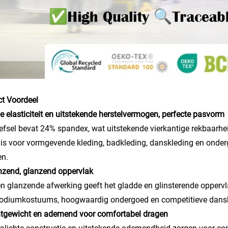
t Voordeel
e elasticiteit en uitstekende herstelvermogen, perfecte pasvorm
efsel bevat 24% spandex, wat uitstekende vierkantige rekbaarhe
 is voor vormgevende kleding, badkleding, danskleding en ond
en.
nzend, glanzend oppervlak
n glanzende afwerking geeft het gladde en glinsterende opperv
podiumkostuums, hoogwaardig ondergoed en competitieve dansk
htgewicht en ademend voor comfortabel dragen