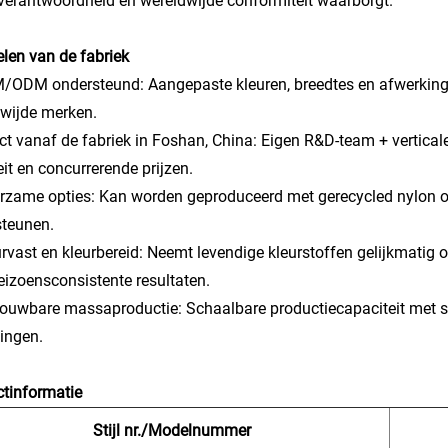
verantwoordheid en wereldwijde conformiteit waarborgt.
len van de fabriek
/ODM ondersteund: Aangepaste kleuren, breedtes en afwerkinge
wijde merken.
ect vanaf de fabriek in Foshan, China: Eigen R&D-team + vertical
eit en concurrerende prijzen.
rzame opties: Kan worden geproduceerd met gerecycled nylon o
steunen.
urvast en kleurbereid: Neemt levendige kleurstoffen gelijkmatig
eizoensconsistente resultaten.
rouwbare massaproductie: Schaalbare productiecapaciteit met strik
lingen.
tinformatie
Stijl nr./Modelnummer