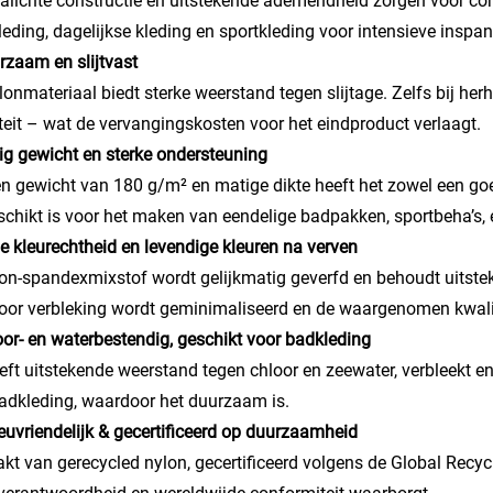
ralichte constructie en uitstekende ademendheid zorgen voor co
leding, dagelijkse kleding en sportkleding voor intensieve inspa
rzaam en slijtvast
lonmateriaal biedt sterke weerstand tegen slijtage. Zelfs bij he
iteit – wat de vervangingskosten voor het eindproduct verlaagt.
ig gewicht en sterke ondersteuning
n gewicht van 180 g/m² en matige dikte heeft het zowel een goe
schikt is voor het maken van eendelige badpakken, sportbeha’s, 
e kleurechtheid en levendige kleuren na verven
on-spandexmixstof wordt gelijkmatig geverfd en behoudt uitst
or verbleking wordt geminimaliseerd en de waargenomen kwalite
oor- en waterbestendig, geschikt voor badkleding
eft uitstekende weerstand tegen chloor en zeewater, verbleekt e
adkleding, waardoor het duurzaam is.
ieuvriendelijk & gecertificeerd op duurzaamheid
t van gerecycled nylon, gecertificeerd volgens de Global Rec