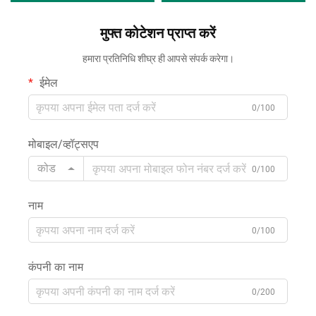
92% पॉलिएस्टर, 8% स्पैंडेक्स का वॉर्प
नाइलॉन-स्पैंडेक्स का सादा वॉर्प निट
बुना हुआ जर्सी मेश कपड़ा खेल के
मुफ्त कोटेशन प्राप्त करें
फैब्रिक, जो स्पोर्ट्सवियर और
कपड़ों के लिए
स्विमवियर के लिए उपयुक्त है
हमारा प्रतिनिधि शीघ्र ही आपसे संपर्क करेगा।
ईमेल
0/100
मोबाइल/व्हॉट्सएप
कोड
0/100
नाम
0/100
कंपनी का नाम
0/200