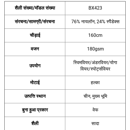
शैली संख्या/मॉडल संख्या
BX423
संरचना/सामग्री/संरचना
76% नायलॉन, 24% स्पैंडेक्स
चौड़ाई
160cm
वजन
180gsm
स्विमवियर/अंडरवियर/योगा
उपयोग
वियर/स्पोर्ट्सवियर
मोटाई
हल्का
उत्पत्ति स्थान
चीन, मुख्य भूमि
बुना हुआ प्रकार
वेफ
शैली
सादा