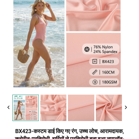
BX423-कस्टम डाई किए गए रंग, उच्च लोच, आरामदायक,
क्लोरीन-प्रतिरोधी, झुर्रियों से प्रतिरोधी बुना हुआ नायलॉन-