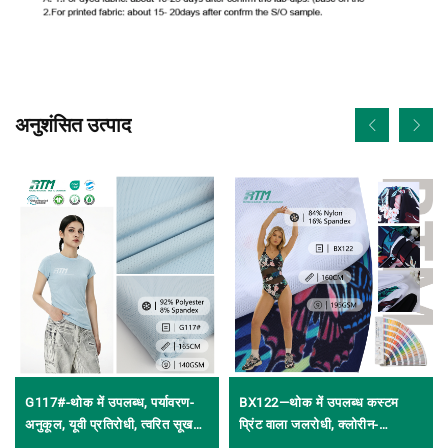
अनुशंसित उत्पाद
G117#-थोक में उपलब्ध, पर्यावरण-
BX122—थोक में उपलब्ध कस्टम
अनुकूल, यूवी प्रतिरोधी, त्वरित सूखने
प्रिंट वाला जलरोधी, क्लोरीन-
वाला, श्वासोच्छ्वास के लिए उपयुक्त
प्रतिरोधी, लवणजल-प्रतिरोधी