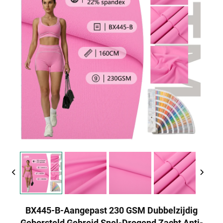
BX445-B-Aangepast 230 GSM Dubbelzijdig
Geborsteld Gebreid Snel-Drogend Zacht Anti-