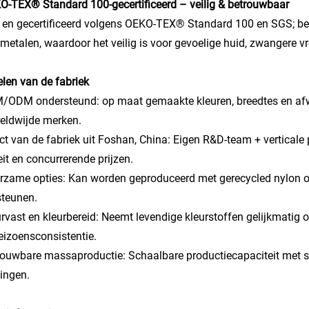
O-TEX® Standard 100-gecertificeerd – veilig & betrouwbaar
 en gecertificeerd volgens OEKO-TEX® Standard 100 en SGS; bev
metalen, waardoor het veilig is voor gevoelige huid, zwangere v
len van de fabriek
/ODM ondersteund: op maat gemaakte kleuren, breedtes en afw
eldwijde merken.
ect van de fabriek uit Foshan, China: Eigen R&D-team + verticale
eit en concurrerende prijzen.
rzame opties: Kan worden geproduceerd met gerecycled nylon o
steunen.
urvast en kleurbereid: Neemt levendige kleurstoffen gelijkmatig
eizoensconsistentie.
rouwbare massaproductie: Schaalbare productiecapaciteit met str
lingen.