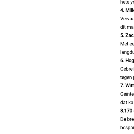
hete y
4. Mil
Vervaa
dit ma
5. Zac
Met ee
langdu
6. Hog
Gebrei
tegen 
7. Wit
Geïnte
dat ka
8.170 
De bre
bespar