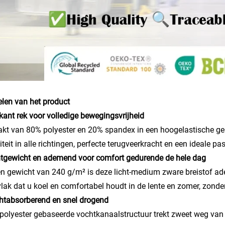
len van het product
rkant rek voor volledige bewegingsvrijheid
t van 80% polyester en 20% spandex in een hoogelastische gebre
citeit in alle richtingen, perfecte terugveerkracht en een ideale
htgewicht en ademend voor comfort gedurende de hele dag
n gewicht van 240 g/m² is deze licht-medium zware breistof a
lak dat u koel en comfortabel houdt in de lente en zomer, zonder
htabsorberend en snel drogend
polyester gebaseerde vochtkanaalstructuur trekt zweet weg van de