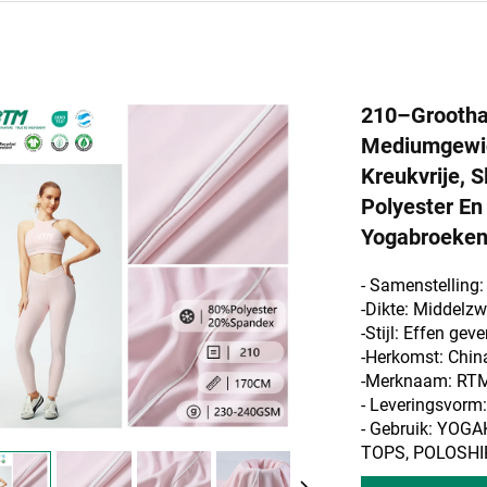
210–Groothan
Mediumgewich
Kreukvrije, S
Polyester En
Yogabroeke
- Samenstelling
-Dikte: Middelz
-Stijl: Effen geve
-Herkomst: Chin
-Merknaam: RT
- Leveringsvor
- Gebruik: YOG
TOPS, POLOSHIR