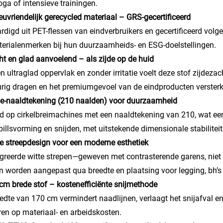
oga of intensieve trainingen.
ieuvriendelijk gerecycled materiaal – GRS-gecertificeerd
rdigd uit PET-flessen van eindverbruikers en gecertificeerd vol
terialenmerken bij hun duurzaamheids- en ESG-doelstellingen.
ht en glad aanvoelend – als zijde op de huid
n ultraglad oppervlak en zonder irritatie voelt deze stof zijdeza
rig dragen en het premiumgevoel van de eindproducten versterk
e-naaldtekening (210 naalden) voor duurzaamheid
d op cirkelbreimachines met een naaldtekening van 210, wat een
pillsvorming en snijden, met uitstekende dimensionale stabilitei
te streepdesign voor een moderne esthetiek
greerde witte strepen—geweven met contrasterende garens, niet 
n worden aangepast qua breedte en plaatsing voor legging, bh’s
cm brede stof – kostenefficiënte snijmethode
edte van 170 cm vermindert naadlijnen, verlaagt het snijafval en
en op materiaal- en arbeidskosten.