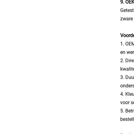
9. OEK
Getest
zware 
Voorde
1. OEM
en wer
2. Dir
kwalit
3. Duu
onder
4. Kle
voor s
5. Bet
bestel