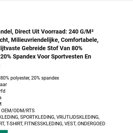
del, Direct Uit Voorraad: 240 G/m²
t, Milieuvriendelijke, Comfortabele,
lijtvaste Gebreide Stof Van 80%
 20% Spandex Voor Sportvesten En
n
: 80% polyester, 20% spandex
waar
rfd
a
M
m: OEM/ODM/RTS
AKLEDING, SPORTKLEDING, VRIJTIJDSKLEDING,
T, T-SHIRT, FITNESSKLEDING, VEST, ONDERGOED