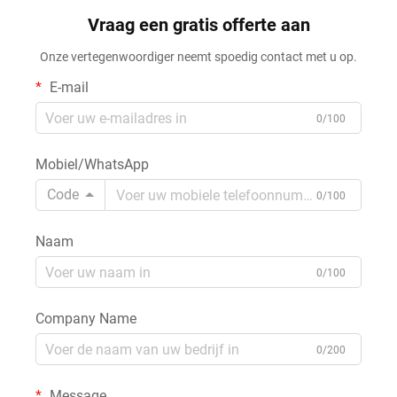
effen stof van 70% Lenzing-
en snel drogend, 65%
lyocell en 30% acetaat,
Vraag een gratis offerte aan
polyester en 35% katoen,
geschikt voor T-shirts voor
French terry-stof voor hoodies
Onze vertegenwoordiger neemt spoedig contact met u op.
lente en zomer
en sweatshirts
E-mail
0/100
Mobiel/WhatsApp
Code
0/100
Naam
0/100
Company Name
0/200
Message