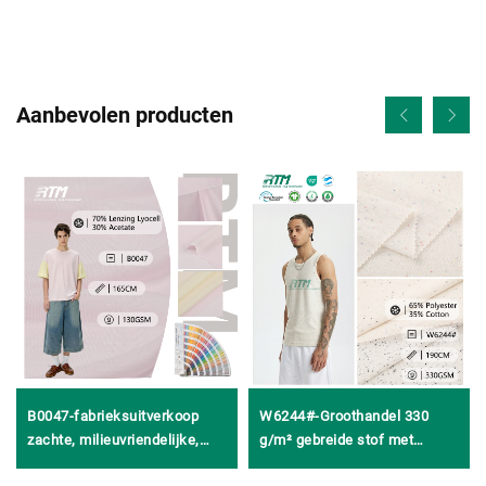
Aanbevolen producten
B0047-fabrieksuitverkoop
W6244#-Groothandel 330
zachte, milieuvriendelijke,
g/m² gebreide stof met
krimpvrije enzijdig gebreide
schubbenstructuur, kreukvrij