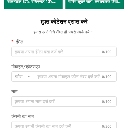
श्वसनशील 87% पॉलिएस्टर 13%
त्वरित सूखने वाला, समलंबाकार जैकार्ड
स्पैंडेक्स फैब्रिक जिम एक्टिववियर और
बुना हुआ मेश पॉलिएस्टर कपड़ा,
योग लेगिंग्स के लिए।
स्पोर्ट्सवियर, टी-शर्ट, फुटबॉल जर्सी,
मुफ्त कोटेशन प्राप्त करें
बास्केटबॉल वियर के लिए
हमारा प्रतिनिधि शीघ्र ही आपसे संपर्क करेगा।
ईमेल
0/100
मोबाइल/व्हॉट्सएप
कोड
0/100
नाम
0/100
कंपनी का नाम
0/200