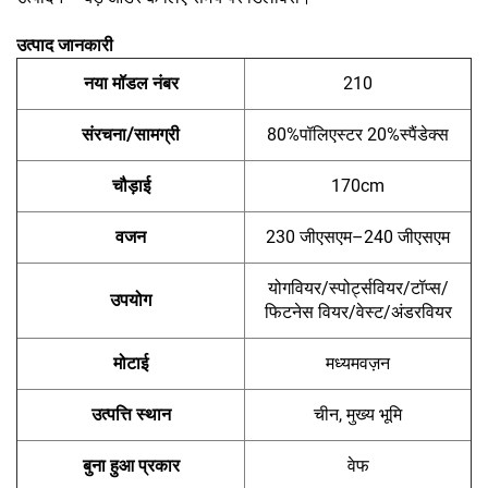
उत्पाद जानकारी
नया मॉडल नंबर
210
संरचना/सामग्री
80%पॉलिएस्टर 20%स्पैंडेक्स
चौड़ाई
170cm
वजन
230 जीएसएम–240 जीएसएम
योगवियर/स्पोर्ट्सवियर/टॉप्स/
उपयोग
फिटनेस वियर/वेस्ट/अंडरवियर
मोटाई
मध्यमवज़न
उत्पत्ति स्थान
चीन, मुख्य भूमि
बुना हुआ प्रकार
वेफ