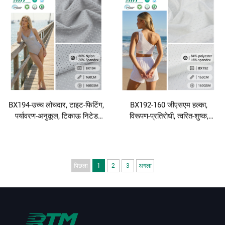
स्पैंडेक्स का वेफ्ट निट फैब्रिक
फैब्रिक टी-शर्ट, फिटनेस वियर और
स्विमवियर और योगावियर के लिए
बिकिनी के लिए
BX194-उच्च लोचदार, टाइट-फिटिंग,
BX192-160 जीएसएम हल्का,
पर्यावरण-अनुकूल, टिकाऊ निटेड
विरूपण-प्रतिरोधी, त्वरित-शुष्क,
80% नायलॉन और 20% स्पैंडेक्स
क्लोरीन-प्रतिरोधी निटेड 84%
जैकार्ड मेश फैब्रिक योगावियर,
पॉलिएस्टर और 16% स्पैंडेक्स जैकार्ड
अंडरवियर और स्विमवियर के लिए
मेश फैब्रिक अंडरवियर, टी-शर्ट और
स्विमवियर के लिए
पिछला
1
2
3
अगला