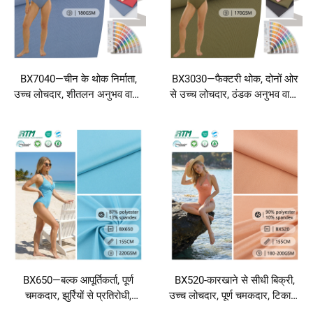
BX7040—चीन के थोक निर्माता,
BX3030—फैक्टरी थोक, दोनों ओर
उच्च लोचदार, शीतलन अनुभव वाला,
से उच्च लोचदार, ठंडक अनुभव वाला,
एंटी-यूवी तथा ऊष्मा-रोधी नायलॉन
नमकीन पानी प्रतिरोधी 85% नायलॉन
स्पैंडेक्स सिंगल जर्सी कपड़ा महिलाओं
और 15% स्पैंडेक्स जर्सी कपड़ा
के लिए, यूपीएफ 50 सन प्रोटेक्शन
स्पोर्ट्सवियर, अंडरवियर और
कपड़े, स्विमवियर और बीचवियर के
स्विमवियर के लिए
लिए
BX650—बल्क आपूर्तिकर्ता, पूर्ण
BX520-कारखाने से सीधी बिक्री,
चमकदार, झुर्रियों से प्रतिरोधी,
उच्च लोचदार, पूर्ण चमकदार, टिकाऊ,
विरूपण-प्रतिरोधी 87% पॉलिएस्टर
झुर्रियों से प्रतिरोधी, 90% पॉलिएस्टर