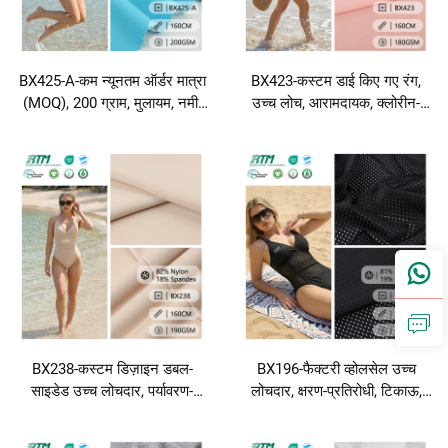
BX425-A-कम न्यूनतम ऑर्डर मात्रा
BX423-कस्टम डाई किए गए रंग,
(MOQ), 200 ग्राम, मुलायम, नमी-
उच्च लोच, आरामदायक, क्लोरीन-
अवशोषक, तेज़ सूखने वाला बुना हुआ
प्रतिरोधी, झुर्रियों से प्रतिरोधी बुना
80% नायलॉन और 20% स्पैंडेक्स का
हुआ नायलॉन-स्पैंडेक्स कपड़ा,
कपड़ा, अंडरवियर, साइकिलिंगवियर
स्विमवियर, अंडरवियर और डांसवियर
और स्विमवियर के लिए
के लिए
BX238-कस्टम डिज़ाइन डबल-
BX196-फैक्टरी व्होलसेल उच्च
साइडेड उच्च लोचदार, पर्यावरण-
लोचदार, क्षरण-प्रतिरोधी, टिकाऊ,
अनुकूल, एंटी-बैक्टीरियल, क्षरण-
नमी-अवशोषक निटेड 81%
प्रतिरोधी, 82% नायलॉन और 18%
पॉलिएस्टर और 19% स्पैंडेक्स जैकार्ड