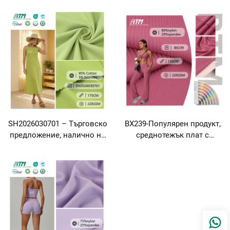
рибена плетка 2x2, 180 г/
приятно за кожата,
м², лека, мека, удобна,
устойчиво на образуване
дишаема и устойчива на
на гънки, трикотажно
образуване на гънки, за
платно със структура 1x1,
тениски
състав: 70 % памук, 30 %
полиестер – за тениски,
суичърти, яки и маншети
SH2026030701 – Търговско
BX239-Популярен продукт,
предложение, налично на
среднотежък плат с
склад: трикотажно платно
тегловина 220 г/м², мек на
с плътност 220 г/м²,
пипане, устойчив на
средно тежко, меко и
бръчки и износване,
удобно, устойчиво на
плетен ребрист плат от
образуване на бучки,
80% нейлон и 20%
отводняващо влага,
спандекс за йога
състав: 95 % памук, 5 %
панталони и йога дрехи
спандекс, структура 1x1 –