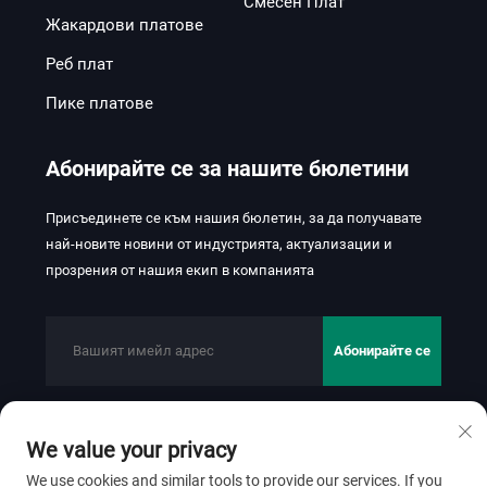
Смесен Плат
Жакардови платове
Реб плат
Пике платове
Абонирайте се за нашите бюлетини
Присъединете се към нашия бюлетин, за да получавате
най-новите новини от индустрията, актуализации и
прозрения от нашия екип в компанията
Абонирайте се
We value your privacy
© 2026 FOSHAN JINHUI TEXTILE CO., LTD. Всички права
запазени.
Политика за поверителност
We use cookies and similar tools to provide our services. If you