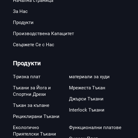
Начална страница
За Нас
Продукти
Производствена Капацитет
Свържете Се с Нас
Продукти
Т-ризка плат
материали за худи
Тъкани за Йога и
Мрежеста Тъкан
Спортни Дрехи
Джърси Тъкани
Тъкан за къпане
Interlock Тъкани
Рециклирани Тъкани
Екологично
Функционални платове
Приятелски Тъкани