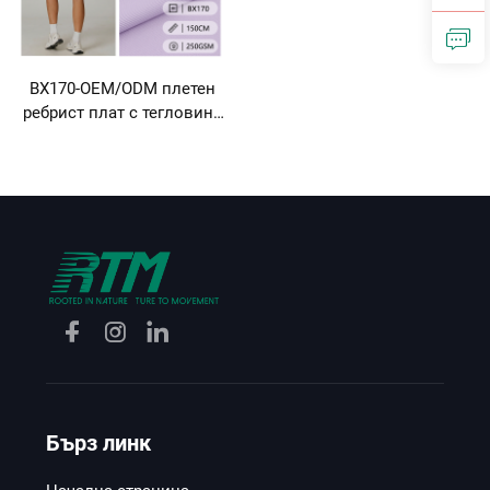
за вътрешни дрехи и
тениски
BX170-OEM/ODM плетен
ребрист плат с тегловина
250 г/м², средна тежест,
устойчив на свиване и
износване, състав 75%
нейлон и 25% спандекс за
пролетни и летни модни
комплекта – топли блузки
с тесни презрамки
Бърз линк