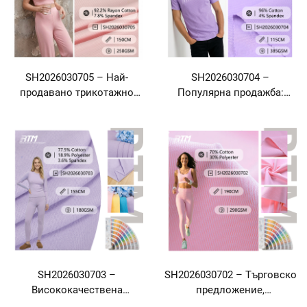
SH2026030705 – Най-
SH2026030704 –
продавано трикотажно
Популярна продажба:
платно с еластична
високоеластична,
структура 2x2, меко и
устойчива на гънки и
приятно за кожата,
износване, антипилингова
устойчиво на образуване
и удобна трикотажна
на гънки, състав: 92,2 %
тъкан с рибена плетка 2x2,
вискоза, 7,8 % спандекс –
съдържаща 96 % памук и 4
за яки, маншети и долни
% спандекс, за яки,
ръбове на тениски
маншети, подгъви и
съвместими рибени
плетки
SH2026030703 –
SH2026030702 – Търговско
Висококачествена
предложение,
трикотажна тъкан с
персонализирано, меко и