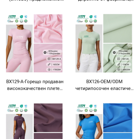
високоеластична плетена
нисък минимален обем на
тъкан, устойчива на
поръчка (MOQ), плетена
бръчки и с мека като кожа
тъкан 40D, антигънчеста,
повърхност, 250 г/м²,
приятна за кожата,
състав: 76 % нейлон, 24 %
бързоизсъхваща от 75 %
спандекс, за йога-облекло
нейлон и 25 % спандекс за
и бельо
коригиращи дрехи и йога/
спортни дрехи с
двустранно изпъстрена
повърхност
BX129-A-Горещо продаван
BX126-OEM/ODM
висококачествен плетен
четирипосочен еластичен
изключително мек,
мек текстуриран райбър
дишаем и четирипосочен
плетен плат от 79 %
еластичен плат от 85 %
нейлон и 21 % спандекс за
нейлон и 15 % спандекс за
спортно и йога облекло за
йога облекло и спортно
момичета
облекло