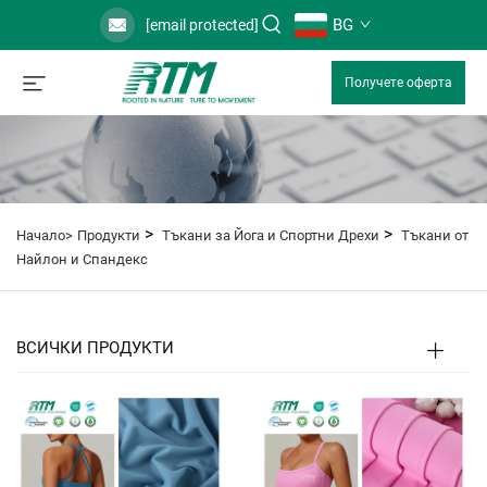
BG
[email protected]
Получете оферта
>
>
Начало>
Продукти
Тъкани за Йога и Спортни Дрехи
Тъкани от
Найлон и Спандекс
ВСИЧКИ ПРОДУКТИ