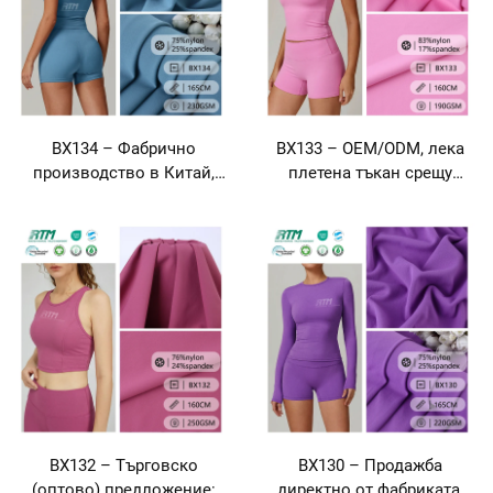
BX134 – Фабрично
BX133 – OEM/ODM, лека
производство в Китай,
плетена тъкан срещу
персонализирана тъкан от
образуване на пилци, 190
плетено платно с двойно
г/м², състав: 83 % нейлон,
изпушено лице, 230 г/м²,
17 % спандекс, за йога-
мека като кожа, състав: 75
облекло, бельо и T-ризки
% нейлон, 25 % спандекс,
за йога-облекло и спортно
облекло
BX132 – Търговско
BX130 – Продажба
(оптово) предложение:
директно от фабриката,