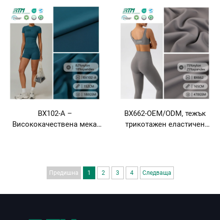
антипилингов, матов, еко-
издръжлив, устойчив на
приятен, мек плат от 80 %
износване, плътно
нейлон и 20 % спандекс,
прилепващ плат от 80 %
плетен за спортни дрехи,
нейлон и 20 % спандекс,
йога дрехи и панталони за
плетен за къси панталони,
йога
панталони за колоездене
и жилетки
BX102-A –
BX662-OEM/ODM, тежък
Висококачествена мека,
трикотажен еластичен
дишайща, свободно
топъл плат от 470 г/м²,
обгръщаща трикотажна
устойчив на бръчки,
тъкан с 4-посочна
състав 75 % нейлон и 25 %
еластичност, 40D, 82 %
спандекс, за спортни
Предишна
1
2
3
4
Следваща
нейлон, 18 % спандекс,
дрехи, йога-дрехи и
риб-структура за танцови
термобелки
костюми, йога-облекло,
спортно облекло и