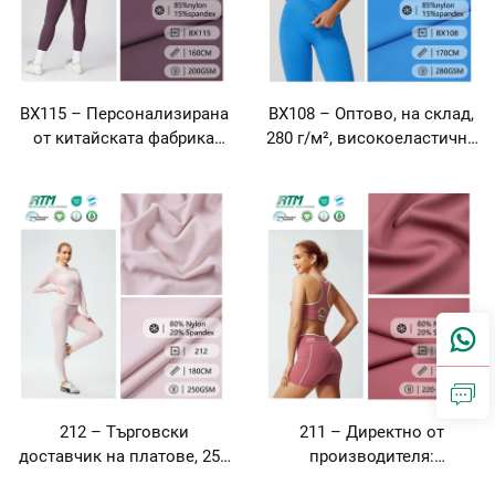
BX115 – Персонализирана
BX108 – Оптово, на склад,
от китайската фабрика
280 г/м², високоеластична
плетена тъкан с висока
плетена тъкан с отвличане
еластичност 40D,
на влага, мека и дишайща,
абсорбираща влага и
състав: 85 % нейлон, 15 %
пропускаща въздух,
спандекс, за спортни
състав 85 % нейлон и 15 %
дрехи, бански костюми и
спандекс, риб-тъкан за
външни дрехи
спортни дрехи и йога-
облекло
212 – Търговски
211 – Директно от
доставчик на платове, 250
производителя:
г/м², средно тежък,
високоеластичен,