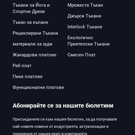
Тъкани за Йога и
Мрежеста Тъкан
Спортни Дрехи
Джърси Тъкани
Тъкан за къпане
Interlock Тъкани
Рециклирани Тъкани
Екологично
материали за худи
Приятелски Тъкани
Жакардови платове
Смесен Плат
Реб плат
Пике платове
Функционални платове
Абонирайте се за нашите бюлетини
Присъединете се към нашия бюлетин, за да получавате
най-новите новини от индустрията, актуализации и
прозрения от нашия екип в компанията