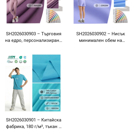
SH2026030903 – Търговия
SH2026030902 – Нисък
на едро, персонализирани
минимален обем на
цветове, 260 г/м², тъкан с
поръчка (MOQ), 32S, тъкан
хладно усещане, удобна,
с хладно усещане,
екологична и
екологична, дишайща и
антибактериална плетена
мека плетена тъкан със
тъкан със състав 85 %
състав 70 % памук и 30 %
памук и 15 % полиестер за
Sorona за лятни
неформални тениски и
неформални тениски за
спортни дрехи за пролет и
открито
лято
SH2026030901 – Китайска
фабрика, 180 г/м², тъкан с
хладно усещане, удобна,