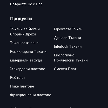
Свържете Се с Нас
Продукти
Тъкани за Йога и
Мрежеста Тъкан
Спортни Дрехи
Джърси Тъкани
Тъкан за къпане
Interlock Тъкани
Рециклирани Тъкани
Екологично
материали за худи
Приятелски Тъкани
Жакардови платове
Смесен Плат
Реб плат
Пике платове
Функционални платове