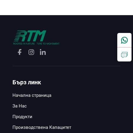
мека и отвеждаща влага
плетена тъкан със състав
74 % памук и 26 % Sorona
за долни дрехи и тениски
за пролетта и лятото
Бърз линк
Начална страница
За Нас
Продукти
Производствена Капацитет