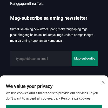
Panggagamit na Tela
Mag-subscribe sa aming newsletter
Sumali sa aming newsletter upang makatanggap ng mga
pinakabagong balita sa industriya, mga update at mga insight
mula sa aming koponan sa Kumpanya
Mag-subscribe
Copyright © 2026 FOSHAN JINHUI TEXTILE CO., LTD. Lahat ng
We value your privacy
karapatan ay nakareserba.
Patakaran sa
Pagkakapribado
We use cookies and similar tools to provide our services. If you
don't want to accept all cookies, click Personalize cookies.
Mag-scroll pataas