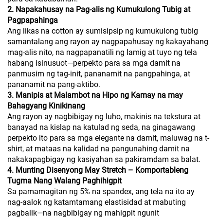
2. Napakahusay na Pag-alis ng Kumukulong Tubig at
Pagpapahinga
Ang likas na cotton ay sumisipsip ng kumukulong tubig
samantalang ang rayon ay nagpapahusay ng kakayahang
mag-alis nito, na nagpapanatili ng lamig at tuyo ng tela
habang isinusuot—perpekto para sa mga damit na
panmusim ng tag-init, pananamit na pangpahinga, at
pananamit na pang-aktibo.
3. Manipis at Malambot na Hipo ng Kamay na may
Bahagyang Kinikinang
Ang rayon ay nagbibigay ng luho, makinis na tekstura at
banayad na kislap na katulad ng seda, na ginagawang
perpekto ito para sa mga elegante na damit, maluwag na t-
shirt, at mataas na kalidad na pangunahing damit na
nakakapagbigay ng kasiyahan sa pakiramdam sa balat.
4. Munting Disenyong May Stretch – Komportableng
Tugma Nang Walang Paghihigpit
Sa pamamagitan ng 5% na spandex, ang tela na ito ay
nag-aalok ng katamtamang elastisidad at mabuting
pagbalik—na nagbibigay ng mahigpit ngunit