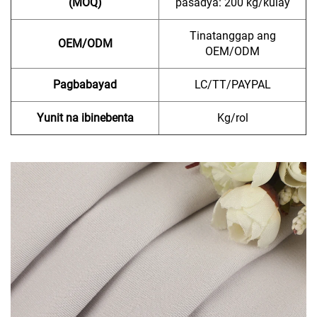
(MOQ)
pasadya: 200 kg/kulay
Tinatanggap ang
OEM/ODM
OEM/ODM
Pagbabayad
LC/TT/PAYPAL
Yunit na ibinebenta
Kg/rol