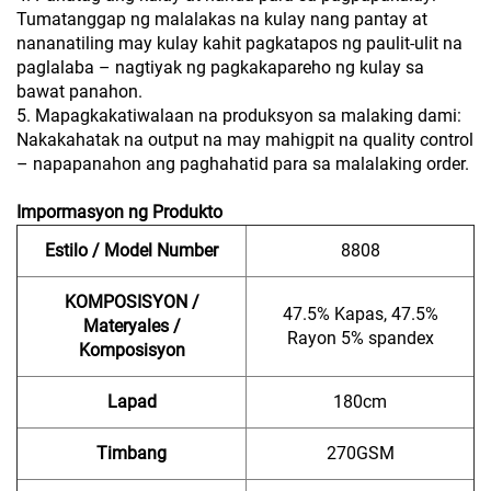
Tumatanggap ng malalakas na kulay nang pantay at
nananatiling may kulay kahit pagkatapos ng paulit-ulit na
paglalaba – nagtiyak ng pagkakapareho ng kulay sa
bawat panahon.
5. Mapagkakatiwalaan na produksyon sa malaking dami:
Nakakahatak na output na may mahigpit na quality control
– napapanahon ang paghahatid para sa malalaking order.
Impormasyon ng Produkto
Estilo / Model Number
8808
KOMPOSISYON /
47.5% Kapas, 47.5%
Materyales /
Rayon
5% spandex
Komposisyon
Lapad
180cm
Timbang
270GSM