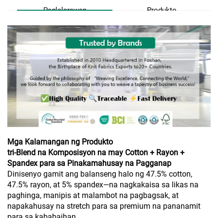
Paglalarawan
Produkto
Mga Kalamangan ng Produkto
tri-Blend na Komposisyon na may Cotton + Rayon +
Spandex para sa Pinakamahusay na Pagganap
Dinisenyo gamit ang balanseng halo ng 47.5% cotton,
47.5% rayon, at 5% spandex—na nagkakaisa sa likas na
paghinga, manipis at malambot na pagbagsak, at
napakahusay na stretch para sa premium na pananamit
para sa kababaihan.