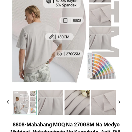
8808-Mababang MOQ Na 270GSM Na Medyo
Mabigat, Nakakasipsip Ng Kumukulo, Anti-Pill,