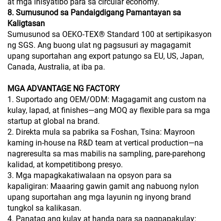
at mga inisyatibo para sa circular economy.
8. Sumusunod sa Pandaigdigang Pamantayan sa
Kaligtasan
Sumusunod sa OEKO-TEX® Standard 100 at sertipikasyon
ng SGS. Ang buong ulat ng pagsusuri ay magagamit
upang suportahan ang export patungo sa EU, US, Japan,
Canada, Australia, at iba pa.
MGA ADVANTAGE NG FACTORY
1. Suportado ang OEM/ODM: Magagamit ang custom na
kulay, lapad, at finishes—ang MOQ ay flexible para sa mga
startup at global na brand.
2. Direkta mula sa pabrika sa Foshan, Tsina: Mayroon
kaming in-house na R&D team at vertical production—na
nagreresulta sa mas mabilis na sampling, pare-parehong
kalidad, at kompetitibong presyo.
3. Mga mapagkakatiwalaan na opsyon para sa
kapaligiran: Maaaring gawin gamit ang nabuong nylon
upang suportahan ang mga layunin ng inyong brand
tungkol sa kalikasan.
4. Panatag ang kulay at handa para sa pagpapakulay: