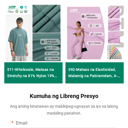
511-Wholesale, Mataas na
392-Mataas na Elastisidad,
Stretchy na 81% Nylon 19%
Malamig na Pakiramdam, 4-
Spandex Jacquard Fabric
Way Stretch na Knitted
para sa Yoga Wear
Jacquard na Nylon Spandex
Kumuha ng Libreng Presyo
na Panahon para sa T-Shirt at
Leggings sa Yoga
Ang aming kinatawan ay makikipag-ugnayan sa iyo sa lalong
madaling panahon.
Email