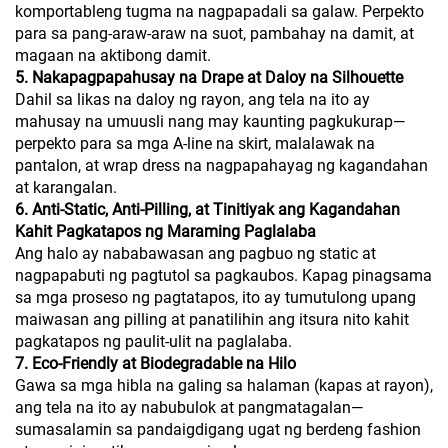
komportableng tugma na nagpapadali sa galaw. Perpekto
para sa pang-araw-araw na suot, pambahay na damit, at
magaan na aktibong damit.
5. Nakapagpapahusay na Drape at Daloy na Silhouette
Dahil sa likas na daloy ng rayon, ang tela na ito ay
mahusay na umuusli nang may kaunting pagkukurap—
perpekto para sa mga A-line na skirt, malalawak na
pantalon, at wrap dress na nagpapahayag ng kagandahan
at karangalan.
6. Anti-Static, Anti-Pilling, at Tinitiyak ang Kagandahan
Kahit Pagkatapos ng Maraming Paglalaba
Ang halo ay nababawasan ang pagbuo ng static at
nagpapabuti ng pagtutol sa pagkaubos. Kapag pinagsama
sa mga proseso ng pagtatapos, ito ay tumutulong upang
maiwasan ang pilling at panatilihin ang itsura nito kahit
pagkatapos ng paulit-ulit na paglalaba.
7. Eco-Friendly at Biodegradable na Hilo
Gawa sa mga hibla na galing sa halaman (kapas at rayon),
ang tela na ito ay nabubulok at pangmatagalan—
sumasalamin sa pandaigdigang ugat ng berdeng fashion