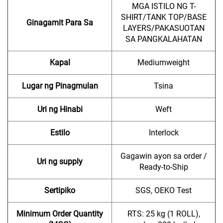
MGA ISTILO NG T-
SHIRT/TANK TOP/BASE
Ginagamit Para Sa
LAYERS/PAKASUOTAN
SA PANGKALAHATAN
Kapal
Mediumweight
Lugar ng Pinagmulan
Tsina
Uri ng Hinabi
Weft
Estilo
Interlock
Gagawin ayon sa order /
Uri ng supply
Ready-to-Ship
Sertipiko
SGS, OEKO Test
Minimum Order Quantity
RTS: 25 kg (1 ROLL),