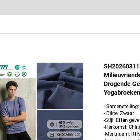
SH2026031120
Milieuvriend
Drogende Ge
Yogabroeken 
- Samenstelling
- Dikte: Zwaar
-Stijl: Effen geve
-Herkomst: Chin
-Merknaam: RT