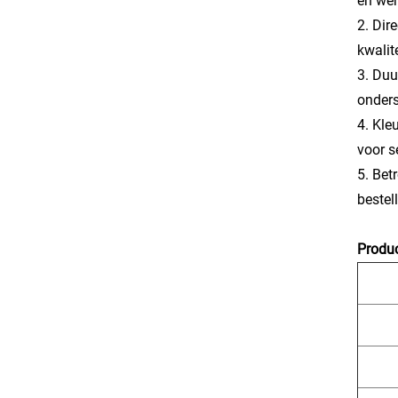
en wer
2. Dir
kwalit
3. Duu
onder
4. Kle
voor s
5. Bet
bestel
Produc