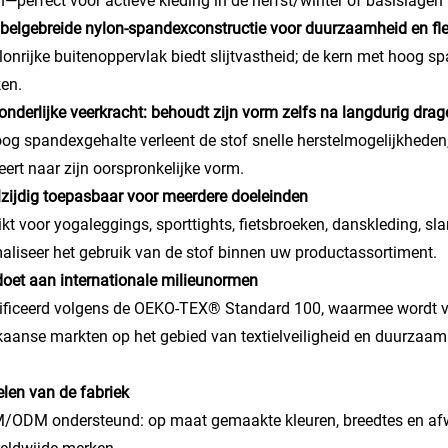
—perfect voor actieve kleding in de herfst/winter of basislagen
belgebreide nylon-spandexconstructie voor duurzaamheid en flexi
lonrijke buitenoppervlak biedt slijtvastheid; de kern met hoog
ken.
zonderlijke veerkracht: behoudt zijn vorm zelfs na langdurig dra
og spandexgehalte verleent de stof snelle herstelmogelijkheden
eert naar zijn oorspronkelijke vorm.
lzijdig toepasbaar voor meerdere doeleinden
kt voor yogaleggings, sporttights, fietsbroeken, danskleding, 
liseer het gebruik van de stof binnen uw productassortiment.
doet aan internationale milieunormen
ificeerd volgens de OEKO-TEX® Standard 100, waarmee wordt v
aanse markten op het gebied van textielveiligheid en duurzaam
len van de fabriek
/ODM ondersteund: op maat gemaakte kleuren, breedtes en afw