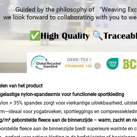
len van het product
gelastige nylon-spandexmix voor functionele sportkleding
lon + 35% spandex zorgt voor vierkantige uitrekbaarheid, uitst
m—ideaal voor yogabroeken, sportleggings en compressiekledi
g/m² geborstelde fleece aan de binnenzijde – warm, zacht en ni
orstelde fleece aan de binnenzijde biedt superieure warmte en c