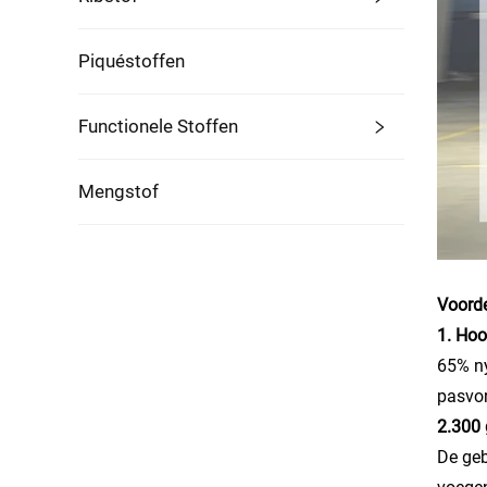
Piquéstoffen
Functionele Stoffen
Mengstof
Voorde
1. Hoo
65% ny
pasvor
2.300 
De geb