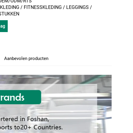
: OEM/ODM/RTS
A-KLEDING / FITNESSKLEDING / LEGGINGS /
STUKKEN
aag
Aanbevolen producten