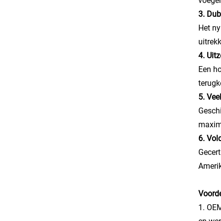
voegen
3. Dub
Het ny
uitrek
4. Uit
Een ho
terugk
5. Vee
Geschi
maxima
6. Vol
Gecert
Amerik
Voorde
1. OEM