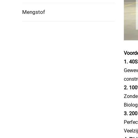
Mengstof
Voorde
1. 40S
Geweve
constr
2. 100
Zonder
Biolog
3. 200
Perfec
Veelzi