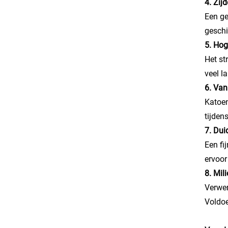
4. Zij
Een ge
geschi
5. Hog
Het st
veel l
6. Van
Katoen
tijden
7. Dui
Een fi
ervoor
8. Mil
Verwer
Voldoe