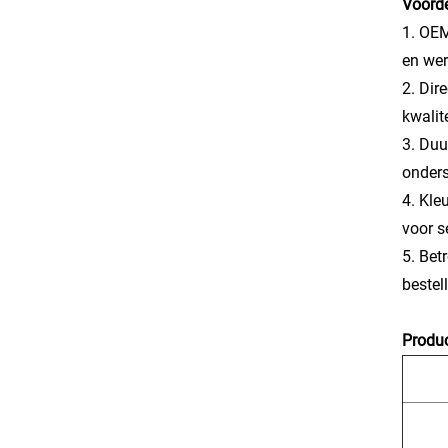
Voorde
1. OEM
en wer
2. Dir
kwalit
3. Duu
onder
4. Kle
voor s
5. Bet
bestel
Produc