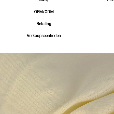
OEM/ODM
Betaling
Verkoopseenheden