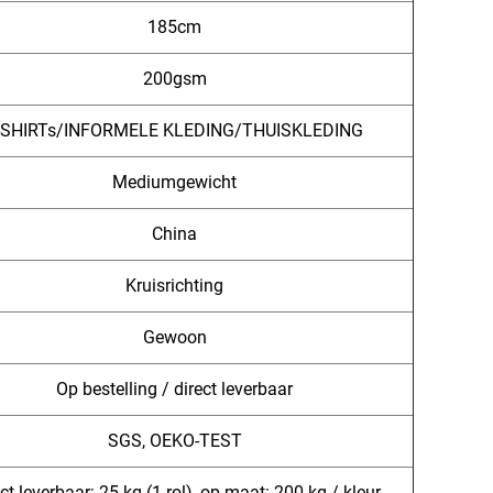
185cm
200gsm
-SHIRTs/INFORMELE KLEDING/THUISKLEDING
Mediumgewicht
China
Kruisrichting
Gewoon
Op bestelling / direct leverbaar
SGS, OEKO-TEST
ct leverbaar: 25 kg (1 rol), op maat: 200 kg / kleur