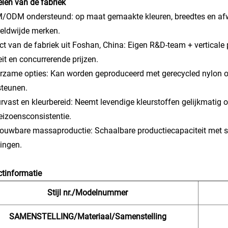
len van de fabriek
/ODM ondersteund: op maat gemaakte kleuren, breedtes en afw
eldwijde merken.
ect van de fabriek uit Foshan, China: Eigen R&D-team + verticale
eit en concurrerende prijzen.
rzame opties: Kan worden geproduceerd met gerecycled nylon o
steunen.
urvast en kleurbereid: Neemt levendige kleurstoffen gelijkmatig
eizoensconsistentie.
rouwbare massaproductie: Schaalbare productiecapaciteit met str
lingen.
tinformatie
Stijl nr./Modelnummer
SAMENSTELLING/Materiaal/Samenstelling