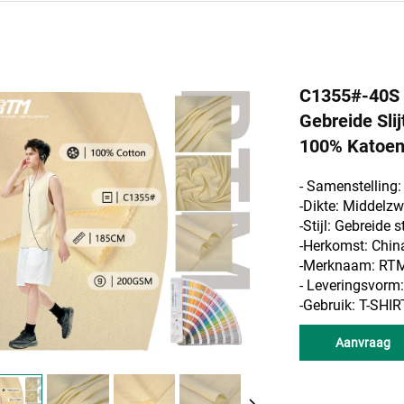
C1355#-40S 
Gebreide Sli
100% Katoene
- Samenstelling
-Dikte: Middelz
-Stijl: Gebreide s
-Herkomst: Chin
-Merknaam: RT
- Leveringsvor
-Gebruik: T-SH
Aanvraag