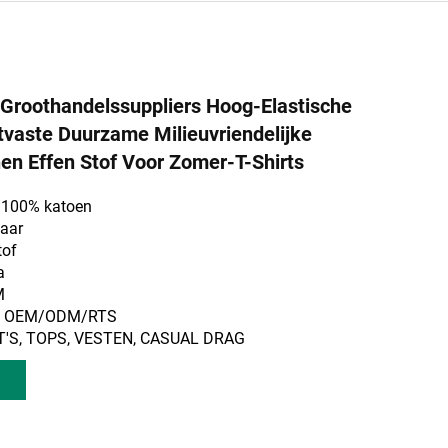
Groothandelssuppliers Hoog-Elastische
jtvaste Duurzame Milieuvriendelijke
n Effen Stof Voor Zomer-T-Shirts
: 100% katoen
waar
tof
a
M
m: OEM/ODM/RTS
IRT'S, TOPS, VESTEN, CASUAL DRAG