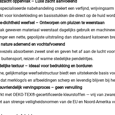
dezacht oppervlak – Luxe zacht aanvoelend
specialiseerde nabehandeling creëert een verfijnd, wrijvingsarm 
kt voor kinderkleding en basisstukken die direct op de huid wor
e-dichtheid weefsel – Ontworpen om pluizen te weerstaan
rak geweven materiaal weerstaat dagelijks gebruik en machinew
anger een nette, gepolijste uitstraling dan standaard katoenen br
 nature ademend en vochtafvoerend
vezels absorberen zweet snel en geven het af aan de lucht voor
s buitensport, reizen of warme stedelijke pendelritjes.
delijke textuur – ideaal voor bedrukking en borduren
jne, gelijkmatige weefselstructuur biedt een uitstekende basis v
 dat merklogo’s en afbeeldingen scherp en levendig blijven bij 
ieuvriendelijk vervingsproces – geen vervuiling
kt met OEKO-TEX®-gecertificeerde kleurstoffen — vrij van zware
t aan strenge veiligheidsnormen van de EU en Noord-Amerika vo