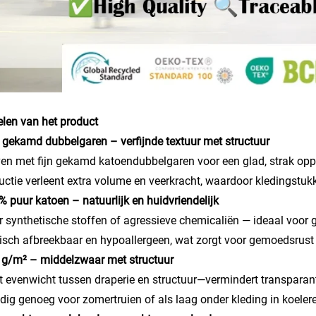
len van het product
 gekamd dubbelgaren – verfijnde textuur met structuur
n met fijn gekamd katoendubbelgaren voor een glad, strak oppe
uctie verleent extra volume en veerkracht, waardoor kledingst
% puur katoen – natuurlijk en huidvriendelijk
 synthetische stoffen of agressieve chemicaliën — ideaal voor ge
isch afbreekbaar en hypoallergeen, wat zorgt voor gemoedsrust 
 g/m² – middelzwaar met structuur
t evenwicht tussen draperie en structuur—vermindert transparant
jdig genoeg voor zomertruien of als laag onder kleding in koele