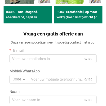
BX390 - Snel drogend,
F084–Groothandel, op maat
absorberend, capillair
verkrijgbaar: lichtgewicht (75
werkend, ademend
g/m²) gebreide,
geometrisch mesh gebreid
antibacteriële, snel-drogende
weefsel van 92% polyester en
Vraag een gratis offerte aan
en comfortabele stof van
8% spandex voor informele
100% polyester voor
Onze vertegenwoordiger neemt spoedig contact met u op.
kleding, vesten, tops en
buitensportkleding
sportsets
E-mail
0/100
Mobiel/WhatsApp
Code
0/100
Naam
0/100