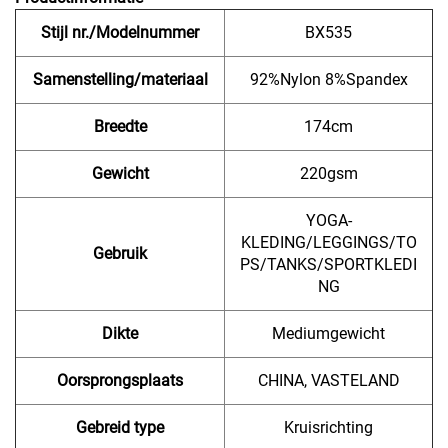
Stijl nr./Modelnummer
BX535
Samenstelling/materiaal
92%Nylon 8%Spandex
Breedte
174cm
Gewicht
220gsm
YOGA-
KLEDING/LEGGINGS/TO
Gebruik
PS/TANKS/SPORTKLEDI
NG
Dikte
Mediumgewicht
Oorsprongsplaats
CHINA, VASTELAND
Gebreid type
Kruisrichting