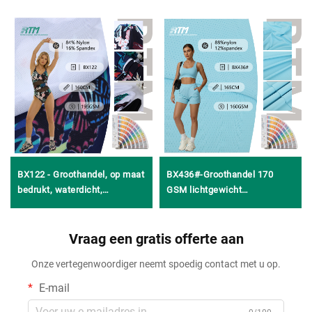
BX122 - Groothandel, op maat
BX436#-Groothandel 170
bedrukt, waterdicht,
GSM lichtgewicht
chloorbestendig,
vochtafvoerend ademend
zoutwaterbestendig, nylon-
comfortabel gebreid
elastaan-effeweefsel met
Vraag een gratis offerte aan
jacquardweefsel van 88%
warp-knooppuntstructuur voor
nylon en 12% spandex voor T-
Onze vertegenwoordiger neemt spoedig contact met u op.
sportkleding en badkleding
shirts, tanktops en
sportkleding
E-mail