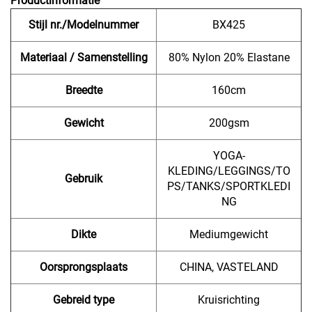
Productinformatie
Stijl nr./Modelnummer
BX425
Materiaal / Samenstelling
80% Nylon 20% Elastane
Breedte
160cm
Gewicht
200gsm
YOGA-
KLEDING/LEGGINGS/TO
Gebruik
PS/TANKS/SPORTKLEDI
NG
Dikte
Mediumgewicht
Oorsprongsplaats
CHINA, VASTELAND
Gebreid type
Kruisrichting