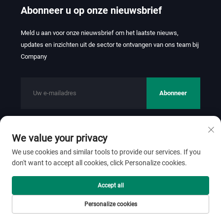
Abonneer u op onze nieuwsbrief
Meld u aan voor onze nieuwsbrief om het laatste nieuws,
updates en inzichten uit de sector te ontvangen van ons team bij
Company
Abonneer
We value your privacy
Copyright © 2026 FOSHAN JINHUI TEXTILE CO.,LTD. Alle
rechten voorbehouden.
Privacybeleid
We use cookies and similar tools to provide our services. If you
don't want to accept all cookies, click Personalize cookies.
Scroll naar boven
Accept all
Personalize cookies
Startpagina
Product
Over
CONTACT