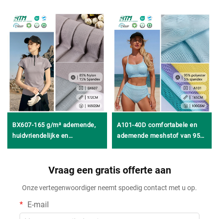
BX607-165 g/m² ademende,
A101-40D comfortabele en
huidvriendelijke en
ademende meshstof van 95%
comfortabele gebreide
polyamide en 5% spandex
jacquardnylonstof voor
voor ondergoed,
yogakleding, sportkleding en
Vraag een gratis offerte aan
bikinibroekjes en badpakken
golfshirts
Onze vertegenwoordiger neemt spoedig contact met u op.
E-mail