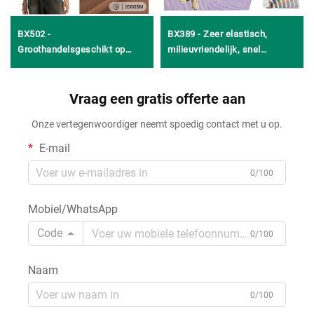
BX502 -
BX389 - Zeer elastisch,
Groothandelsgeschikt op
milieuvriendelijk, snel
maat gemaakt ademend,
drogend mesh tweezijdig
kreukvrij en sterk rekbaar
geometrisch jacquardweefsel
gebreid polyester-
Vraag een gratis offerte aan
van polyester en spandex,
spandexweefsel voor
jacquardgebreid weefsel voor
Onze vertegenwoordiger neemt spoedig contact met u op.
sportsets, yogakleding en
sportkleding, yogakleding en
ondergoed
jurken
E-mail
0/100
Mobiel/WhatsApp
Code
0/100
Naam
0/100