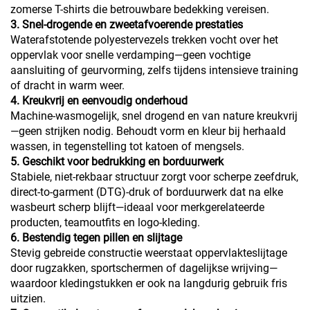
zomerse T-shirts die betrouwbare bedekking vereisen.
3. Snel-drogende en zweetafvoerende prestaties
Waterafstotende polyestervezels trekken vocht over het
oppervlak voor snelle verdamping—geen vochtige
aansluiting of geurvorming, zelfs tijdens intensieve training
of dracht in warm weer.
4. Kreukvrij en eenvoudig onderhoud
Machine-wasmogelijk, snel drogend en van nature kreukvrij
—geen strijken nodig. Behoudt vorm en kleur bij herhaald
wassen, in tegenstelling tot katoen of mengsels.
5. Geschikt voor bedrukking en borduurwerk
Stabiele, niet-rekbaar structuur zorgt voor scherpe zeefdruk,
direct-to-garment (DTG)-druk of borduurwerk dat na elke
wasbeurt scherp blijft—ideaal voor merkgerelateerde
producten, teamoutfits en logo-kleding.
6. Bestendig tegen pillen en slijtage
Stevig gebreide constructie weerstaat oppervlakteslijtage
door rugzakken, sportschermen of dagelijkse wrijving—
waardoor kledingstukken er ook na langdurig gebruik fris
uitzien.