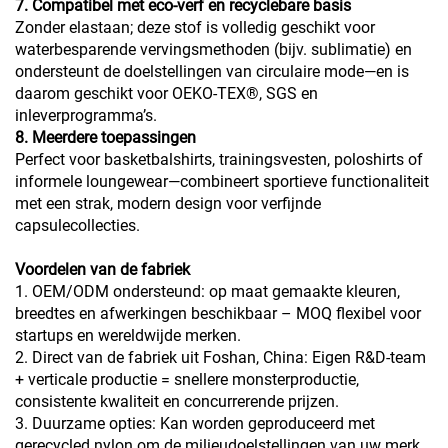
7. Compatibel met eco-verf en recyclebare basis
Zonder elastaan; deze stof is volledig geschikt voor
waterbesparende vervingsmethoden (bijv. sublimatie) en
ondersteunt de doelstellingen van circulaire mode—en is
daarom geschikt voor OEKO-TEX®, SGS en
inleverprogramma’s.
8. Meerdere toepassingen
Perfect voor basketbalshirts, trainingsvesten, poloshirts of
informele loungewear—combineert sportieve functionaliteit
met een strak, modern design voor verfijnde
capsulecollecties.
Voordelen van de fabriek
1. OEM/ODM ondersteund: op maat gemaakte kleuren,
breedtes en afwerkingen beschikbaar – MOQ flexibel voor
startups en wereldwijde merken.
2. Direct van de fabriek uit Foshan, China: Eigen R&D-team
+ verticale productie = snellere monsterproductie,
consistente kwaliteit en concurrerende prijzen.
3. Duurzame opties: Kan worden geproduceerd met
gerecycled nylon om de milieudoelstellingen van uw merk