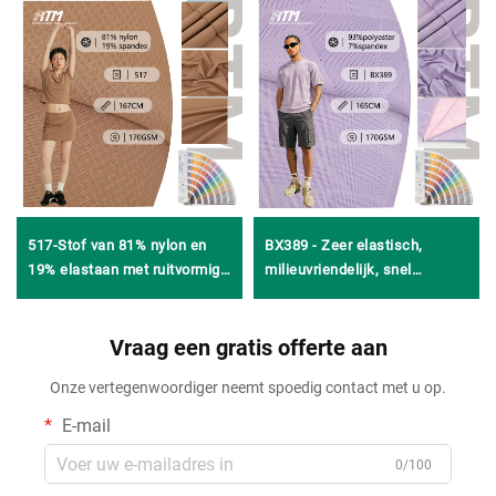
517-Stof van 81% nylon en
BX389 - Zeer elastisch,
19% elastaan met ruitvormig
milieuvriendelijk, snel
jacquarddessin, droog en
drogend mesh tweezijdig
comfortabel, rekbaar voor
geometrisch jacquardweefsel
sportbovenstukken en
Vraag een gratis offerte aan
van polyester en spandex,
eenvoudige bikinimodellen
jacquardgebreid weefsel voor
Onze vertegenwoordiger neemt spoedig contact met u op.
voor meisjes
sportkleding, yogakleding en
jurken
E-mail
0/100