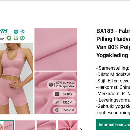
BX183 - Fabr
Pilling Huid
Van 80% Pol
Yogakleding 
- Samenstelling
-Dikte: Middelz
-Stijl: Effen geve
-Herkomst: Chin
-Merknaam: RT
- Leveringsvor
-Gebruik: yogakl
zonbescherming, 
Informatieaanvr