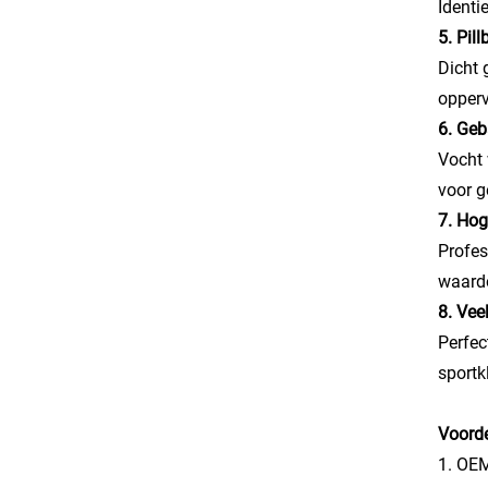
Identi
5. Pil
Dicht 
opperv
6. Ge
Vocht 
voor g
7. Hog
Profes
waardo
8. Vee
Perfec
sportk
Voorde
1. OEM