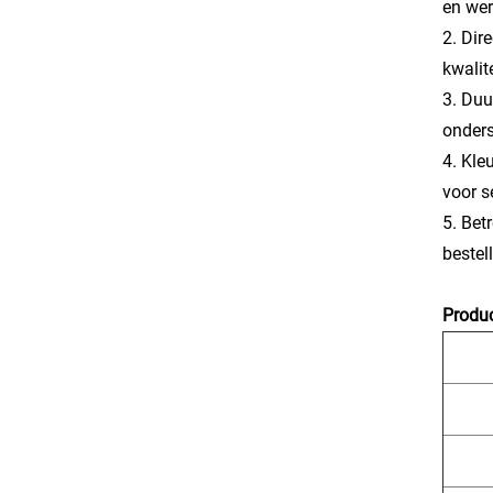
en wer
2. Dir
kwalit
3. Duu
onder
4. Kle
voor s
5. Bet
bestel
Produc