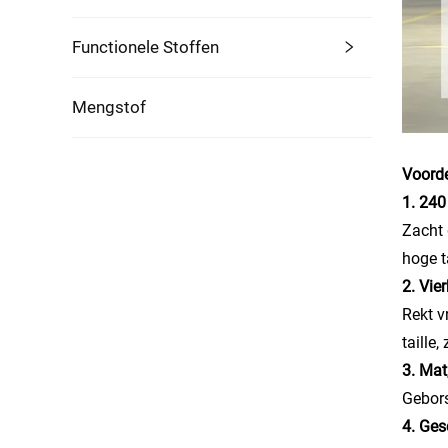
Functionele Stoffen
Mengstof
Voorde
1. 240
Zacht 
hoge ta
2. Vie
Rekt v
taille
3. Mat
Gebors
4. Ges