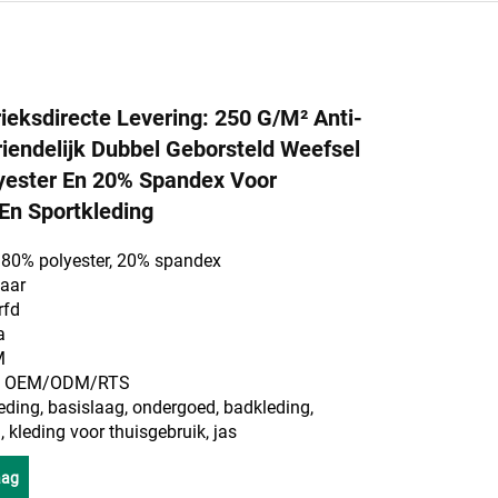
ieksdirecte Levering: 250 G/m² Anti-
vriendelijk Dubbel Geborsteld Weefsel
yester En 20% Spandex Voor
En Sportkleding
: 80% polyester, 20% spandex
waar
rfd
a
M
m: OEM/ODM/RTS
eding, basislaag, ondergoed, badkleding,
kleding voor thuisgebruik, jas
aag