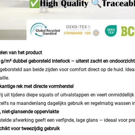
len van het product
 g/m² dubbel geborsteld interlock – uiterst zacht en ondoorzicht
geborsteld aan beide zijden voor comfort direct op de huid. Ide
ille.
rkantige rek met directe vormherstel
rij uit tijdens diepe squats of uitvalstappen en veert onmiddelli
, zelfs na maandenlang dagelijks gebruik en regelmatig wassen 
, niet-glansende oppervlakte
telde afwerking geeft een verfijnde, lage glans — ideaal voor p
chikt voor tweezijdig gebruik