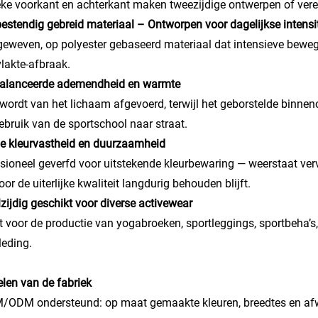
eke voorkant en achterkant maken tweezijdige ontwerpen of vere
lbestendig gebreid materiaal – Ontworpen voor dagelijkse intensit
geweven, op polyester gebaseerd materiaal dat intensieve bewe
lakte-afbraak.
balanceerde ademendheid en warmte
wordt van het lichaam afgevoerd, terwijl het geborstelde binnen
ebruik van de sportschool naar straat.
e kleurvastheid en duurzaamheid
sioneel geverfd voor uitstekende kleurbewaring — weerstaat ve
or de uiterlijke kwaliteit langdurig behouden blijft.
lzijdig geschikt voor diverse activewear
t voor de productie van yogabroeken, sportleggings, sportbeha’s
leding.
len van de fabriek
/ODM ondersteund: op maat gemaakte kleuren, breedtes en afw