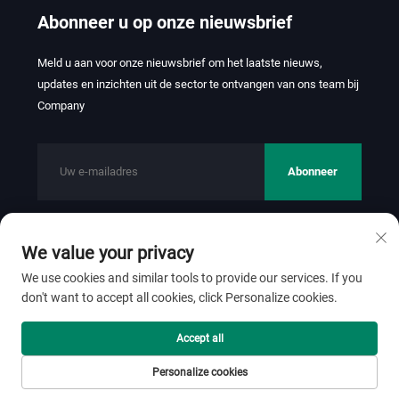
Abonneer u op onze nieuwsbrief
Meld u aan voor onze nieuwsbrief om het laatste nieuws,
updates en inzichten uit de sector te ontvangen van ons team bij
Company
Abonneer
We value your privacy
Copyright © 2026 FOSHAN JINHUI TEXTILE CO.,LTD. Alle
rechten voorbehouden.
Privacybeleid
We use cookies and similar tools to provide our services. If you
don't want to accept all cookies, click Personalize cookies.
Scroll naar boven
Accept all
Personalize cookies
Startpagina
Product
Over
CONTACT