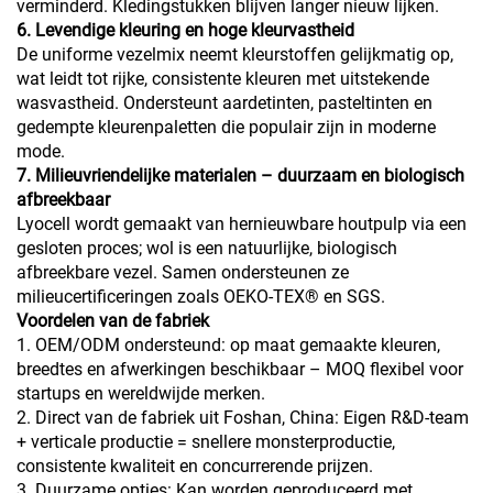
verminderd. Kledingstukken blijven langer nieuw lijken.
6. Levendige kleuring en hoge kleurvastheid
De uniforme vezelmix neemt kleurstoffen gelijkmatig op,
wat leidt tot rijke, consistente kleuren met uitstekende
wasvastheid. Ondersteunt aardetinten, pasteltinten en
gedempte kleurenpaletten die populair zijn in moderne
mode.
7. Milieuvriendelijke materialen – duurzaam en biologisch
afbreekbaar
Lyocell wordt gemaakt van hernieuwbare houtpulp via een
gesloten proces; wol is een natuurlijke, biologisch
afbreekbare vezel. Samen ondersteunen ze
milieucertificeringen zoals OEKO-TEX® en SGS.
Voordelen van de fabriek
1. OEM/ODM ondersteund: op maat gemaakte kleuren,
breedtes en afwerkingen beschikbaar – MOQ flexibel voor
startups en wereldwijde merken.
2. Direct van de fabriek uit Foshan, China: Eigen R&D-team
+ verticale productie = snellere monsterproductie,
consistente kwaliteit en concurrerende prijzen.
3. Duurzame opties: Kan worden geproduceerd met