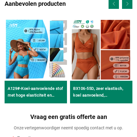
Aanbevolen producten
A129#-Koel-aanvoelende stof
BX106-55D, zeer elastisch,
met hoge elasticiteit en
koel aanvoelend,
ademend vermogen,
chloorbestendig, snel
bestaande uit 80% nylon en
drogend enkelvoudig
20% spandex, voor
Vraag een gratis offerte aan
jerseyweefsel van 89%
strandkleding, badkleding en
polyester en 11% spandex
Onze vertegenwoordiger neemt spoedig contact met u op.
yogakleding
voor badkleding en
zwemrokken