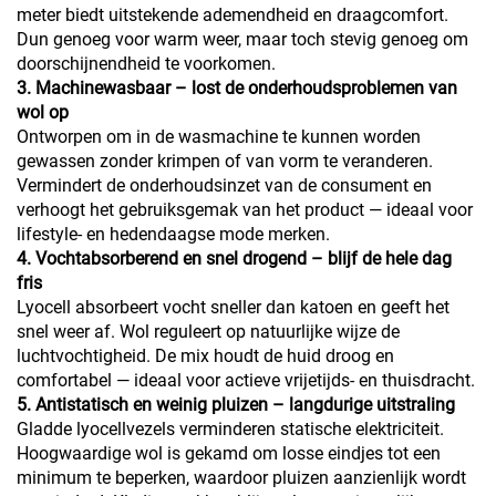
meter biedt uitstekende ademendheid en draagcomfort.
Dun genoeg voor warm weer, maar toch stevig genoeg om
doorschijnendheid te voorkomen.
3. Machinewasbaar – lost de onderhoudsproblemen van
wol op
Ontworpen om in de wasmachine te kunnen worden
gewassen zonder krimpen of van vorm te veranderen.
Vermindert de onderhoudsinzet van de consument en
verhoogt het gebruiksgemak van het product — ideaal voor
lifestyle- en hedendaagse mode merken.
4. Vochtabsorberend en snel drogend – blijf de hele dag
fris
Lyocell absorbeert vocht sneller dan katoen en geeft het
snel weer af. Wol reguleert op natuurlijke wijze de
luchtvochtigheid. De mix houdt de huid droog en
comfortabel — ideaal voor actieve vrijetijds- en thuisdracht.
5. Antistatisch en weinig pluizen – langdurige uitstraling
Gladde lyocellvezels verminderen statische elektriciteit.
Hoogwaardige wol is gekamd om losse eindjes tot een
minimum te beperken, waardoor pluizen aanzienlijk wordt