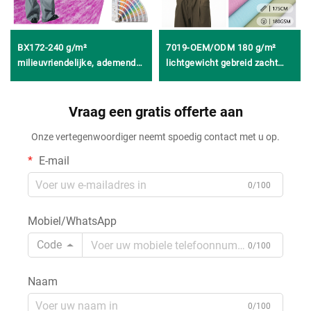
BX172-240 g/m²
7019-OEM/ODM 180 g/m²
milieuvriendelijke, ademende
lichtgewicht gebreid zacht
en snel-drogende
huidvriendelijk comfortabel
enkelvoudige gebreide,
weefsel van 95% katoen en
geborstelde stof van 92%
Vraag een gratis offerte aan
5% elastaan voor T-shirts voor
polyester en 8% spandex
lente en zomer
Onze vertegenwoordiger neemt spoedig contact met u op.
(kationisch) voor
sportkleding, yogasets en
E-mail
tops
0/100
Mobiel/WhatsApp
Code
0/100
Naam
0/100