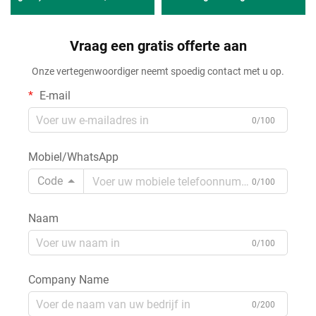
vochtafvoerende en koel
van 280 g/m² met
aanvoelende gebreide
dimensionaal comfort, 82%
wafelstof van 100% polyester
Vraag een gratis offerte aan
polyester en 18% spandex
met functionele
voor yogakleding,
Onze vertegenwoordiger neemt spoedig contact met u op.
eigenschappen voor
sportkleding en leggingen
zonnebeschermingskleding
E-mail
en T-shirts
0/100
Mobiel/WhatsApp
Code
0/100
Naam
0/100
Company Name
0/200