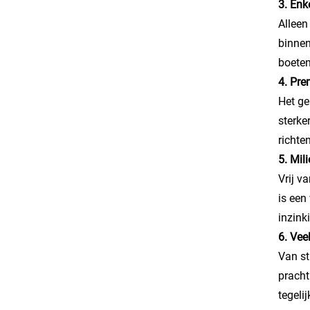
3. Enk
Alleen
binnen
boete
4. Pr
Het ge
sterke
richte
5. Mil
Vrij v
is een
inzink
6. Vee
Van st
pracht
tegelij