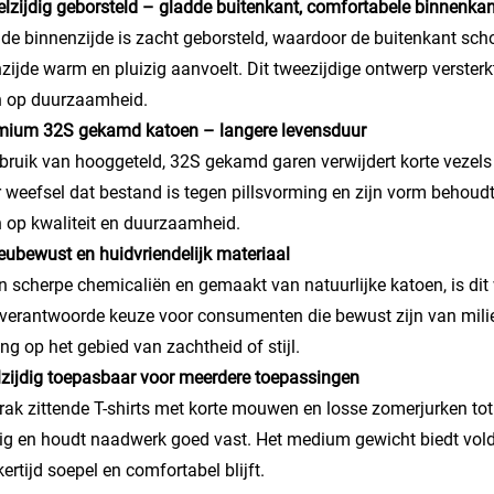
elzijdig geborsteld – gladde buitenkant, comfortabele binnenkan
 de binnenzijde is zacht geborsteld, waardoor de buitenkant schoo
zijde warm en pluizig aanvoelt. Dit tweezijdige ontwerp versterk
n op duurzaamheid.
emium 32S gekamd katoen – langere levensduur
bruik van hooggeteld, 32S gekamd garen verwijdert korte vezels 
r weefsel dat bestand is tegen pillsvorming en zijn vorm behoud
n op kwaliteit en duurzaamheid.
ieubewust en huidvriendelijk materiaal
an scherpe chemicaliën en gemaakt van natuurlijke katoen, is dit 
 verantwoorde keuze voor consumenten die bewust zijn van mil
ing op het gebied van zachtheid of stijl.
lzijdig toepasbaar voor meerdere toepassingen
rak zittende T-shirts met korte mouwen en losse zomerjurken tot k
ig en houdt naadwerk goed vast. Het medium gewicht biedt voldoe
kertijd soepel en comfortabel blijft.