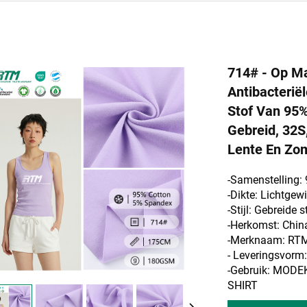
714# - Op Ma
Antibacterië
Stof Van 95
Gebreid, 32S
Lente En Zo
-Samenstelling:
-Dikte: Lichtgew
-Stijl: Gebreide s
-Herkomst: Chin
-Merknaam: RT
- Leveringsvor
-Gebruik: MODE
SHIRT