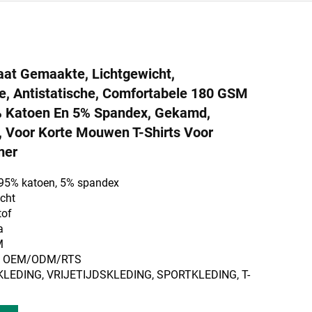
at Gemaakte, Lichtgewicht,
le, Antistatische, Comfortabele 180 GSM
% Katoen En 5% Spandex, Gekamd,
, Voor Korte Mouwen T-Shirts Voor
mer
 95% katoen, 5% spandex
icht
tof
a
M
m: OEM/ODM/RTS
KLEDING, VRIJETIJDSKLEDING, SPORTKLEDING, T-