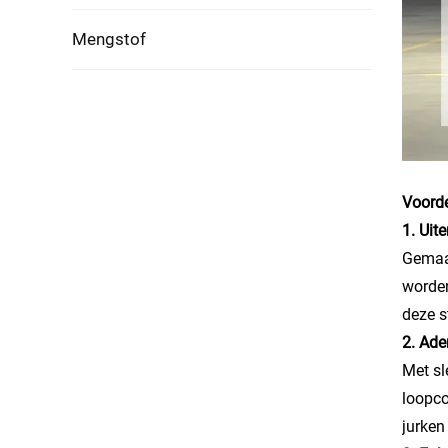
Mengstof
Voorde
1. Uit
Gemaak
worden
deze s
2. Ade
Met sl
loopco
jurken