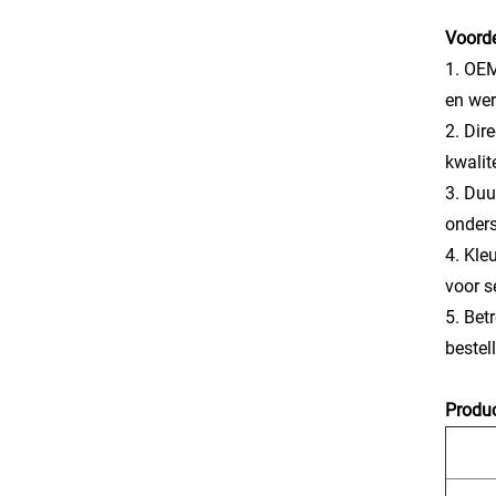
Voorde
1. OEM
en wer
2. Dir
kwalit
3. Duu
onder
4. Kle
voor s
5. Bet
bestel
Produc