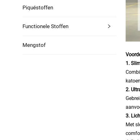
Piquéstoffen
Functionele Stoffen
Mengstof
Voorde
1. Sl
Combin
katoen
2. Ult
Gebrei
aanvoe
3. Lic
Met sl
comfor