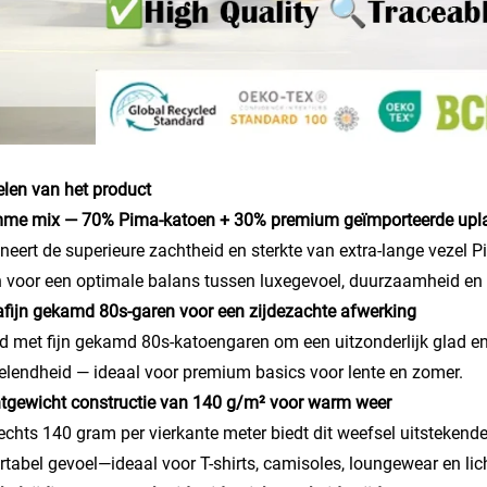
len van het product
imme mix — 70% Pima-katoen + 30% premium geïmporteerde upl
eert de superieure zachtheid en sterkte van extra-lange vezel
 voor een optimale balans tussen luxegevoel, duurzaamheid en k
rafijn gekamd 80s-garen voor een zijdezachte afwerking
d met fijn gekamd 80s-katoengaren om een uitzonderlijk glad en 
lendheid — ideaal voor premium basics voor lente en zomer.
htgewicht constructie van 140 g/m² voor warm weer
echts 140 gram per vierkante meter biedt dit weefsel uitstekend
tabel gevoel—ideaal voor T-shirts, camisoles, loungewear en lic