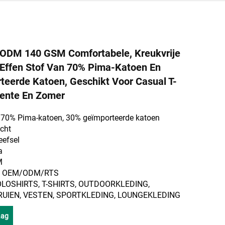
DM 140 GSM Comfortabele, Kreukvrije
e Effen Stof Van 70% Pima-Katoen En
eerde Katoen, Geschikt Voor Casual T-
Lente En Zomer
: 70% Pima-katoen, 30% geïmporteerde katoen
icht
eefsel
a
M
m: OEM/ODM/RTS
POLOSHIRTS, T-SHIRTS, OUTDOORKLEDING,
RUIEN, VESTEN, SPORTKLEDING, LOUNGEKLEDING
aag