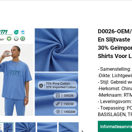
D0026-OEM/O
En Slijtvast
30% Geïmport
Shirts Voor 
- Samenstelling
-Dikte: Lichtgew
- Stijl:
Gebreid w
-Herkomst: Chin
-Merknaam: RT
- Leveringsvor
- Toepassing: 
BASISLAGEN, T
Informatieaanvr