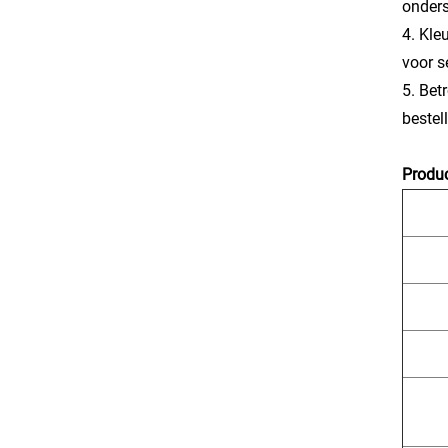
onder
4. Kle
voor s
5. Bet
bestel
Produc