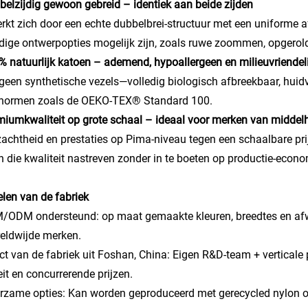
belzijdig gewoon gebreid – identiek aan beide zijden
kt zich door een echte dubbelbrei-structuur met een uniforme a
jdige ontwerpopties mogelijk zijn, zoals ruwe zoommen, opgerol
% natuurlijk katoen – ademend, hypoallergeen en milieuvriendeli
geen synthetische vezels—volledig biologisch afbreekbaar, huid
unormen zoals de OEKO-TEX® Standard 100.
miumkwaliteit op grote schaal – ideaal voor merken van middel
zachtheid en prestaties op Pima-niveau tegen een schaalbare pri
 die kwaliteit nastreven zonder in te boeten op productie-econo
len van de fabriek
/ODM ondersteund: op maat gemaakte kleuren, breedtes en afw
eldwijde merken.
ect van de fabriek uit Foshan, China: Eigen R&D-team + verticale
eit en concurrerende prijzen.
rzame opties: Kan worden geproduceerd met gerecycled nylon o