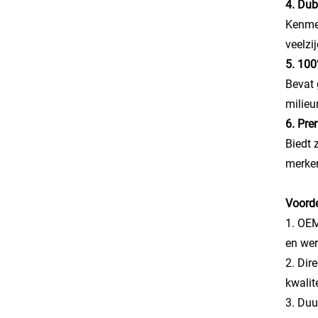
4. Dub
Kenmer
veelzi
5. 100
Bevat 
milie
6. Pre
Biedt 
merken
Voorde
1. OEM
en wer
2. Dir
kwalit
3. Duu