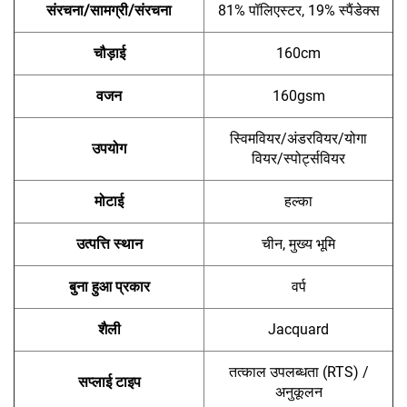
संरचना/सामग्री/संरचना
81% पॉलिएस्टर, 19% स्पैंडेक्स
चौड़ाई
160cm
वजन
160gsm
स्विमवियर/अंडरवियर/योगा
उपयोग
वियर/स्पोर्ट्सवियर
मोटाई
हल्का
उत्पत्ति स्थान
चीन, मुख्य भूमि
बुना हुआ प्रकार
वर्प
शैली
Jacquard
तत्काल उपलब्धता (RTS) /
सप्लाई टाइप
अनुकूलन