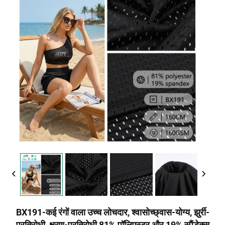
BX191-कई रंगों वाला उच्च लोचदार, श्वासोच्छ्वास-योग्य, झुर्री-
प्रतिरोधी, क्षरण-प्रतिरोधी 81% पॉलिएस्टर और 19% स्पैंडेक्स