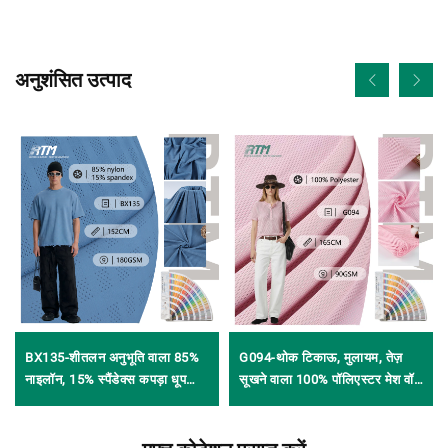
अनुशंसित उत्पाद
BX135-शीतलन अनुभूति वाला 85%
G094-थोक टिकाऊ, मुलायम, तेज़
नाइलॉन, 15% स्पैंडेक्स कपड़ा धूप
सूखने वाला 100% पॉलिएस्टर मेश वॉर्प
रोधी टी-शर्ट, गर्मियों के लिए बाहरी
निट स्ट्रेच कपड़ा कपड़ों, टॉप्स, खेल
एक्टिववियर
के परिधान, स्कूल वर्दी और अस्तर के
लिए