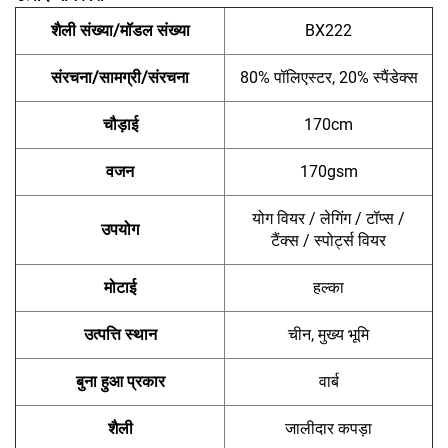
शैली संख्या/मॉडल संख्या
BX222
संरचना/सामग्री/संरचना
80% पॉलिएस्टर, 20% स्पैंडेक्स
चौड़ाई
170cm
वजन
170gsm
योग वियर / लेगिंग / टॉप्स /
उपयोग
टैंक्स / स्पोर्ट्स वियर
मोटाई
हल्का
उत्पत्ति स्थान
चीन, मुख्य भूमि
बुना हुआ प्रकार
वार्ब
शैली
जालीदार कपड़ा