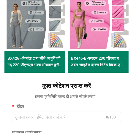
BX426—निर्माता द्वारा सीधे आपूर्ति की
BX445-B-कस्टम 230 जीएसएम
गई 220 जीएसएम उच्च लोचदार बुनी
डबल साइडेड ब्रश्ड निटेड क्विक ड्राई
हुई त्वचा-अनुकूल, मुलायम और
सॉफ्ट एंटी पिल 78 पॉलिएस्टर 22
आरामदायक 80% नाइलॉन और 20%
स्पैंडेक्स फैब्रिक योगावियर और
स्पैंडेक्स फैब्रिक, फिटनेसवियर,
मुफ्त कोटेशन प्राप्त करें
एक्टिववियर के लिए
स्पोर्ट्सवियर और योगवियर के लिए
हमारा प्रतिनिधि जल्द ही आपसे संपर्क करेगा।
ईमेल
0/100
मोबाइल/व्हॉट्सएप