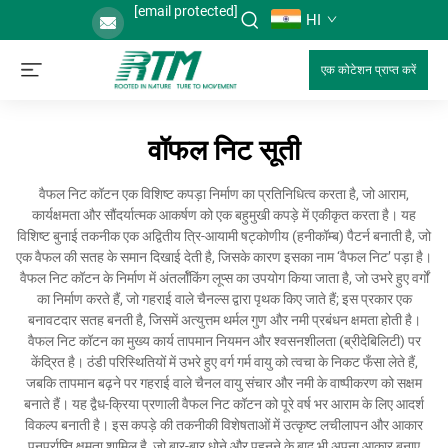
[email protected]
HI
एक कोटेशन प्राप्त करें
वॉफल निट सूती
वैफल निट कॉटन एक विशिष्ट कपड़ा निर्माण का प्रतिनिधित्व करता है, जो आराम,
कार्यक्षमता और सौंदर्यात्मक आकर्षण को एक बहुमुखी कपड़े में एकीकृत करता है। यह
विशिष्ट बुनाई तकनीक एक अद्वितीय त्रि-आयामी षट्कोणीय (हनीकॉम्ब) पैटर्न बनाती है, जो
एक वैफल की सतह के समान दिखाई देती है, जिसके कारण इसका नाम ‘वैफल निट’ पड़ा है।
वैफल निट कॉटन के निर्माण में अंतर्लॉकिंग लूप्स का उपयोग किया जाता है, जो उभरे हुए वर्गों
का निर्माण करते हैं, जो गहराई वाले चैनल्स द्वारा पृथक किए जाते हैं; इस प्रकार एक
बनावटदार सतह बनती है, जिसमें अत्युत्तम थर्मल गुण और नमी प्रबंधन क्षमता होती है।
वैफल निट कॉटन का मुख्य कार्य तापमान नियमन और श्वसनशीलता (ब्रीदेबिलिटी) पर
केंद्रित है। ठंडी परिस्थितियों में उभरे हुए वर्ग गर्म वायु को त्वचा के निकट फँसा लेते हैं,
जबकि तापमान बढ़ने पर गहराई वाले चैनल वायु संचार और नमी के वाष्पीकरण को सक्षम
बनाते हैं। यह द्वैध-क्रिया प्रणाली वैफल निट कॉटन को पूरे वर्ष भर आराम के लिए आदर्श
विकल्प बनाती है। इस कपड़े की तकनीकी विशेषताओं में उत्कृष्ट लचीलापन और आकार
पुनर्प्राप्ति क्षमता शामिल है, जो बार-बार धोने और पहनने के बाद भी अपना आकार बनाए