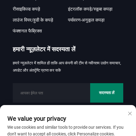
रीसाइकिल्ड कपड़े
इंटरलॉक कपड़े/स्कूबा कपड़ा
लाउंज वियर/हुडी के कपड़े
पर्यावरण-अनुकूल कपड़ा
फंक्शनल फैब्रिक्स
हमारी न्यूज़लेटर में सदस्यता लें
हमारे न्यूज़लेटर में शामिल हों ताकि आप कंपनी की टीम से नवीनतम उद्योग समाचार,
अपडेट और अंतर्दृष्टि प्राप्त कर सकें
सदस्यता लें
We value your privacy
कॉपीराइट © 2026 फोशान जिनहुई टेक्सटाइल कं., लि. सर्वाधिकार सुरक्षित।
We use cookies and similar tools to provide our services. If you
गोपनीयता नीति
don't want to accept all cookies, click Personalize cookies.