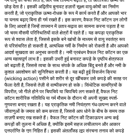
गर्म वायु को फँसा लेता है, और जब तापमान बढ़ता है, तो अतिरिक्त ऊष्मा को
छोड़ देता है। इसकी अद्वितीय बुनावट हज़ारों सूक्ष्म वायु-कोषों का निर्माण
करती है, जो प्राकृतिक ऊष्मा-रोधक के रूप में कार्य करते हैं और आपको भार
या घनत्व बढ़ाए बिना ही गर्म रखते हैं। इस कारण, वैफल निट कॉटन उन लोगों
के लिए आदर्श है जिन्हें तापमान में उतार-चढ़ाव का सामना करना पड़ता है या
जो चरम मौसमी परिस्थितियों वाले क्षेत्रों में रहते हैं। यह कपड़ा प्राकृतिक
रूप से श्वास लेता है, जिससे इसके बने खांचों के माध्यम से वायु स्वतंत्र रूप
से परिसंचरित हो सकती है, अत्यधिक गर्मी के निर्माण को रोकती है और आपको
आदर्श सुखदता का अनुभव कराती है। नमी प्रबंधन वैफल निट कॉटन का एक
अन्य महत्वपूर्ण लाभ है। इसकी उभरी हुई बनावट कपड़े के पृष्ठीय क्षेत्रफल
को बढ़ाती है, जिससे त्वचा के साथ संपर्क के अधिक बिंदु बनते हैं और नमी के
कुशल अवशोषण को सुनिश्चित करती है। यह बढ़ी हुई विसर्जन क्रिया
(wicking action) पसीने को शरीर से दूर खींचकर उसे कपड़े की सतह पर
फैला देती है, जिससे तेज़ी से वाष्पीकरण हो सके। सिंथेटिक सामग्रियों के
विपरीत, जो गीले होने पर चिपचिपे या चिपचिपे लग सकते हैं, वैफल निट
कॉटन शारीरिक गतिविधि या गर्म मौसम के दौरान भी अपनी सुखद स्पर्श-
गुणवत्ता बनाए रखता है। यह प्राकृतिक नमी नियंत्रण गंध-उत्पन्न करने वाले
जीवाणुओं के जमाव को कम करता है, जिससे आप धोने के बीच के समय तक
ताज़गी बनाए रख सकते हैं। वैफल निट कॉटन की टिकाऊपन अन्य कई
कपड़ों की तुलना में अधिक है, क्योंकि इसमें सहज लचीलापन और आकार
पुनर्प्राप्ति के गुण निहित हैं। इसकी अंतर्लॉक्ड लूप संरचना तनाव को कपड़े