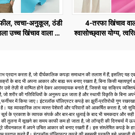
फील, त्वचा-अनुकूल, ठंडी
4-तरफा खिंचाव वाल
वाला उच्च खिंचाव वाला दो-
श्वासोच्छ्वास योग्य, त्वरि
ा 80% नायलॉन 20%
होने वाला, दो-तरफा ब्र
डेक्स कपड़ा, स्पोर्ट्सवियर
हुआ बुना हुआ पॉलिएस्टर
ग वियर के टॉप्स के लिए
स्पोर्ट्सवियर, योग सेट
जिम स्पोर्ट्स वियर के
भ प्रदान करता है, जो दीर्घकालिक कपड़ा समाधान की तलाश में हैं; इसलिए यह एक 
क्रों के बाद भी अपना आकार और बाह्य रूप बनाए रखता है, बिना किसी महत्वपूर्ण क
े तेज़ी से वाष्पित होने देकर आरामदायक बनाते हैं, जिससे यह सक्रिय व्यक्तियों औ
ा है, जो शरीर की गतिविधियों के अनुरूप ढल जाता है और स्थायी विकृति के बिना अ
 फर्नीचर में किया जाए। इंटरलॉक पॉलिएस्टर कपड़े का झुर्री-प्रतिरोधी गुण रखरख
 यह व्यावहारिक लाभ व्यस्त पेशेवरों और परिवारों को आकर्षित करता है, जो सुविध
 सूर्य के प्रकाश के व्यापक संपर्क और बार-बार धुलाई के बाद भी चमकदार और सही बन
्पों की तुलना में सूखने का समय काफी कम हो जाता है, जो लॉन्ड्री की दिनचर्या में
पूरे जीवनकाल में अपने उचित आकार को बनाए रखती हैं। इस संश्लेषित कपड़े के हाइपो
आराम प्रदान करते हैं। इंटरलॉक पॉलिएस्टर कपड़े की बहुमुखी प्रकृति इसे आसानी से र