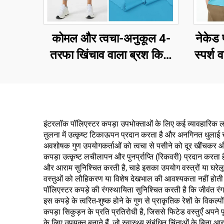
कोमल और त्वचा-अनुकूल 4-
नेकेड 
तरफा खिंचाव वाला ब्रश किया
स्पर्श 
हुआ पॉलिएस्टर सिंगल जर्सी
तरफ
कपड़ा, वसंत और ग्रीष्मकालीन
स्पैं
टी-शर्ट्स के लिए
और यो
इंटरलॉक पॉलिएस्टर कपड़ा उपभोक्ताओं के लिए कई व्यावहारिक ला
तुलना में उत्कृष्ट टिकाऊपन प्रदान करता है और अनगिनत धुलाई च
अवशोषक गुण उपयोगकर्ताओं को त्वचा से पसीने को दूर खींचकर और उस
कपड़ा उत्कृष्ट लचीलापन और पुनर्प्राप्ति (रिकवरी) प्रदान करत
और आराम सुनिश्चित करती है, चाहे इसका उपयोग वस्त्रों या घरेलू
वस्तुओं को लौहिकरण या विशेष देखभाल की आवश्यकता नहीं होती है।
पॉलिएस्टर कपड़े की रंगस्थायिता सुनिश्चित करती है कि जीवंत रंग
इस कपड़े के त्वरित-शुष्क होने के गुण से प्राकृतिक रेशों के विकल
कपड़ा सिकुड़न के प्रति प्रतिरोधी है, जिससे फिटेड वस्तुएँ अपने 
के लिए उपयुक्त बनाते हैं, जो स्वास्थ्य संबंधित चिंताओं के बिना 