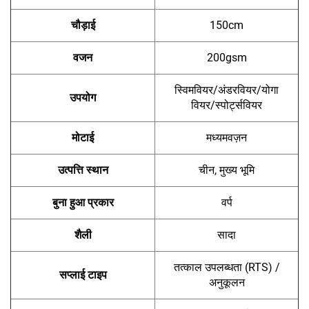
चौड़ाई
150cm
वजन
200gsm
स्विमवियर/अंडरवियर/योगा
उपयोग
वियर/स्पोर्ट्सवियर
मोटाई
मध्यमवज़न
उत्पत्ति स्थान
चीन, मुख्य भूमि
बुना हुआ प्रकार
वर्प
शैली
सादा
तत्काल उपलब्धता (RTS) /
सप्लाई टाइप
अनुकूलन