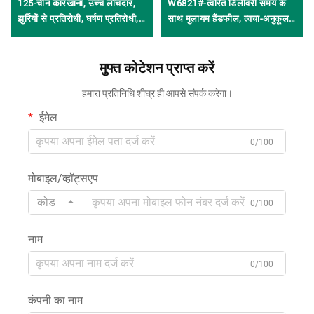
125-चीन कारखाना, उच्च लोचदार,
W6821#-त्वरित डिलीवरी समय के
झुर्रियों से प्रतिरोधी, घर्षण प्रतिरोधी,
साथ मुलायम हैंडफील, त्वचा-अनुकूल,
67% लायोसेल, 14% एसीटेट, 14%
झुर्रियों से प्रतिरोधी बुना हुआ 65%
लिनन, 5% स्पैंडेक्स का 1x1 रिब
कपास, 35% पॉलिएस्टर का धब्बेदार
कपड़ा, वेस्ट, टी-शर्ट और अंडरवियर के
मुफ्त कोटेशन प्राप्त करें
जर्सी कपड़ा गर्मियों के टी-शर्ट्स और
लिए
ड्रेसेज के लिए
हमारा प्रतिनिधि शीघ्र ही आपसे संपर्क करेगा।
ईमेल
0/100
मोबाइल/व्हॉट्सएप
कोड
0/100
नाम
0/100
कंपनी का नाम