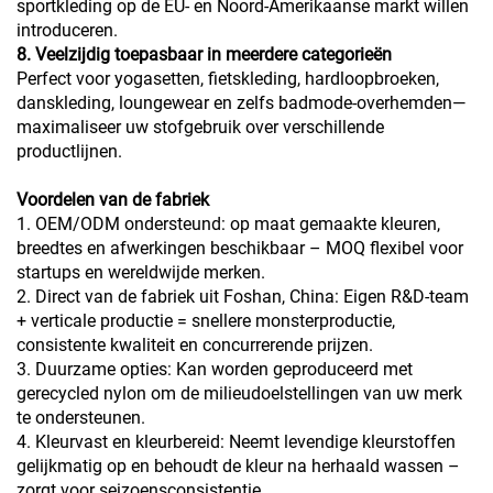
sportkleding op de EU- en Noord-Amerikaanse markt willen
introduceren.
8. Veelzijdig toepasbaar in meerdere categorieën
Perfect voor yogasetten, fietskleding, hardloopbroeken,
danskleding, loungewear en zelfs badmode-overhemden—
maximaliseer uw stofgebruik over verschillende
productlijnen.
Voordelen van de fabriek
1. OEM/ODM ondersteund: op maat gemaakte kleuren,
breedtes en afwerkingen beschikbaar – MOQ flexibel voor
startups en wereldwijde merken.
2. Direct van de fabriek uit Foshan, China: Eigen R&D-team
+ verticale productie = snellere monsterproductie,
consistente kwaliteit en concurrerende prijzen.
3. Duurzame opties: Kan worden geproduceerd met
gerecycled nylon om de milieudoelstellingen van uw merk
te ondersteunen.
4. Kleurvast en kleurbereid: Neemt levendige kleurstoffen
gelijkmatig op en behoudt de kleur na herhaald wassen –
zorgt voor seizoensconsistentie.