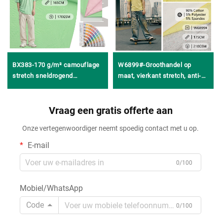
BX383-170 g/m² camouflage
W6899#-Groothandel op
stretch sneldrogend
maat, vierkant stretch, anti-
vochtabsorberend gebreid
pilling en wasduurzame
jacquardweefsel van 92%
gebreide ribstof van 90%
polyester en 8% elastaan voor
Vraag een gratis offerte aan
katoen, 5% polyester en 5%
sportkleding en sporttanktops
spandex voor T-shirts en
Onze vertegenwoordiger neemt spoedig contact met u op.
basislagen
E-mail
0/100
Mobiel/WhatsApp
Code
0/100