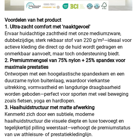
Voordelen van het product
1. Ultra-zacht comfort met 'naaktgevoel'
Ervaar huidachtige zachtheid met onze mediumzware,
dubbelzijdige, sterk rekbaar stof van 220 g/m²—ideaal voor
actieve kleding die direct op de huid wordt gedragen en
onmerkbaar aanvoelt, maar toch ondersteuning biedt.
2. Premiummengsel van 75% nylon + 25% spandex voor
maximale prestaties
Ontworpen met een hoogelastische spandexkern en een
duurzame nylon buitenlaag, waardoor vierkantse
uitrekking, vormvastheid en langdurige draagbaarheid
worden geboden—perfect voor sporten met veel beweging
zoals fietsen, yoga en hardlopen.
3. Haaihuidstructuur met matte afwerking
Kenmerkt zich door een subtiele, moderne
haaihuidstructuur die visuele diepte en luxe toevoegt en
tegelijkertijd pilling weerstaat—verhoogt de premiumstatus
van uw athleisure- of prestatiekledinglijn.