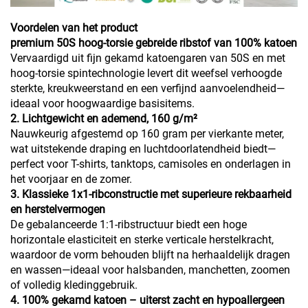
Voordelen van het product
premium 50S hoog-torsie gebreide ribstof van 100% katoen
Vervaardigd uit fijn gekamd katoengaren van 50S en met
hoog-torsie spintechnologie levert dit weefsel verhoogde
sterkte, kreukweerstand en een verfijnd aanvoelendheid—
ideaal voor hoogwaardige basisitems.
2. Lichtgewicht en ademend, 160 g/m²
Nauwkeurig afgestemd op 160 gram per vierkante meter,
wat uitstekende draping en luchtdoorlatendheid biedt—
perfect voor T-shirts, tanktops, camisoles en onderlagen in
het voorjaar en de zomer.
3. Klassieke 1x1-ribconstructie met superieure rekbaarheid
en herstelvermogen
De gebalanceerde 1:1-ribstructuur biedt een hoge
horizontale elasticiteit en sterke verticale herstelkracht,
waardoor de vorm behouden blijft na herhaaldelijk dragen
en wassen—ideaal voor halsbanden, manchetten, zoomen
of volledig kledinggebruik.
4. 100% gekamd katoen – uiterst zacht en hypoallergeen