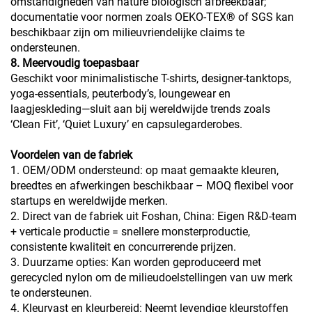
omstandigheden van nature biologisch afbreekbaar;
documentatie voor normen zoals OEKO-TEX® of SGS kan
beschikbaar zijn om milieuvriendelijke claims te
ondersteunen.
8. Meervoudig toepasbaar
Geschikt voor minimalistische T-shirts, designer-tanktops,
yoga-essentials, peuterbody’s, loungewear en
laagjeskleding—sluit aan bij wereldwijde trends zoals
‘Clean Fit’, ‘Quiet Luxury’ en capsulegarderobes.
Voordelen van de fabriek
1. OEM/ODM ondersteund: op maat gemaakte kleuren,
breedtes en afwerkingen beschikbaar – MOQ flexibel voor
startups en wereldwijde merken.
2. Direct van de fabriek uit Foshan, China: Eigen R&D-team
+ verticale productie = snellere monsterproductie,
consistente kwaliteit en concurrerende prijzen.
3. Duurzame opties: Kan worden geproduceerd met
gerecycled nylon om de milieudoelstellingen van uw merk
te ondersteunen.
4. Kleurvast en kleurbereid: Neemt levendige kleurstoffen