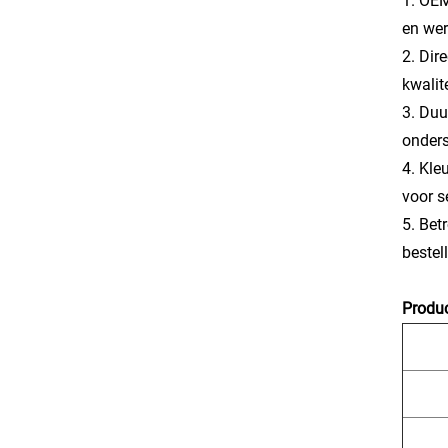
1. OEM
en wer
2. Dir
kwalit
3. Duu
onder
4. Kle
voor s
5. Bet
bestel
Produc