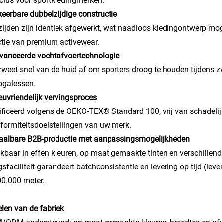
lus voor sportkledingmerken.
eerbare dubbelzijdige constructie
zijden zijn identiek afgewerkt, wat naadloos kledingontwerp mog
tie van premium activewear.
vanceerde vochtafvoertechnologie
zweet snel van de huid af om sporters droog te houden tijdens zw
ogalessen.
ieuvriendelijk vervingsproces
ificeerd volgens de OEKO-TEX® Standard 100, vrij van schadelij
formiteitsdoelstellingen van uw merk.
aalbare B2B-productie met aanpassingsmogelijkheden
kbaar in effen kleuren, op maat gemaakte tinten en verschillend
gsfaciliteit garandeert batchconsistentie en levering op tijd (le
0.000 meter.
len van de fabriek