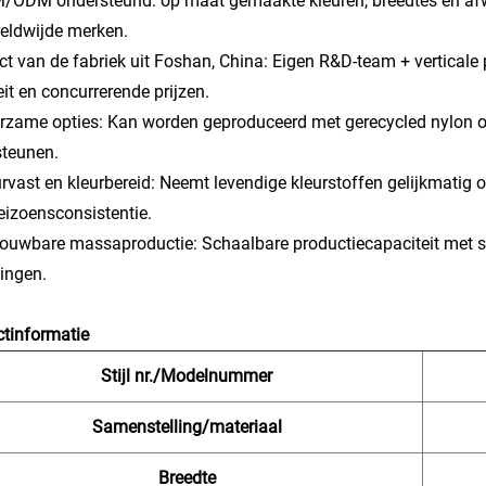
/ODM ondersteund: op maat gemaakte kleuren, breedtes en afw
eldwijde merken.
ect van de fabriek uit Foshan, China: Eigen R&D-team + verticale
eit en concurrerende prijzen.
rzame opties: Kan worden geproduceerd met gerecycled nylon o
steunen.
urvast en kleurbereid: Neemt levendige kleurstoffen gelijkmatig
eizoensconsistentie.
rouwbare massaproductie: Schaalbare productiecapaciteit met str
lingen.
tinformatie
Stijl nr./Modelnummer
Samenstelling/materiaal
Breedte