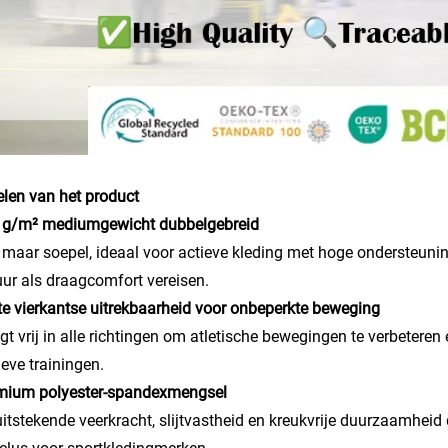
len van het product
0 g/m² mediumgewicht dubbelgebreid
 maar soepel, ideaal voor actieve kleding met hoge ondersteunin
uur als draagcomfort vereisen.
te vierkantse uitrekbaarheid voor onbeperkte beweging
t vrij in alle richtingen om atletische bewegingen te verbeteren
ieve trainingen.
emium polyester-spandexmengsel
uitstekende veerkracht, slijtvastheid en kreukvrije duurzaamhei