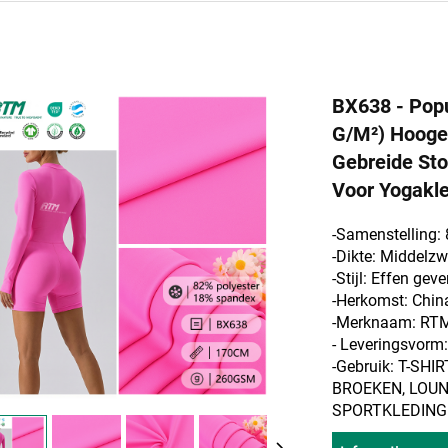
BX638 - Pop
G/m²) Hoogela
Gebreide Sto
Voor Yogakle
-Samenstelling:
-Dikte: Middelz
-Stijl: Effen geve
-Herkomst: Chin
-Merknaam: RT
- Leveringsvor
-Gebruik: T-SH
BROEKEN, LOUN
SPORTKLEDING