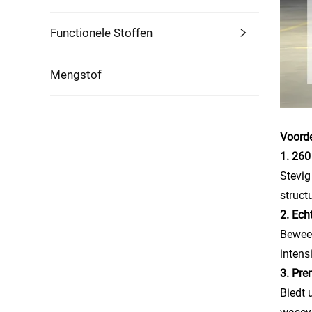
Functionele Stoffen
Mengstof
Voorde
1. 26
Stevig
struct
2. Ech
Beweeg
intens
3. Pr
Biedt 