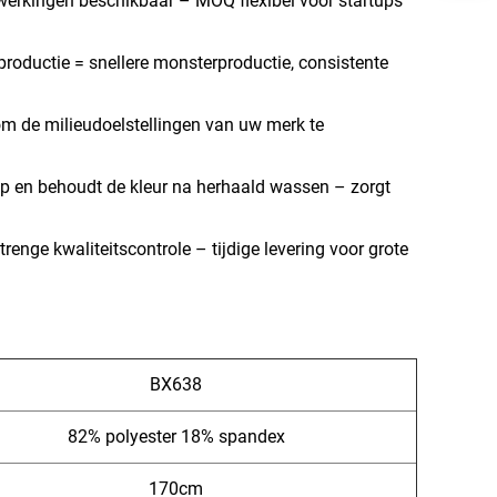
erkingen beschikbaar – MOQ flexibel voor startups
 productie = snellere monsterproductie, consistente
m de milieudoelstellingen van uw merk te
 op en behoudt de kleur na herhaald wassen – zorgt
enge kwaliteitscontrole – tijdige levering voor grote
BX638
82% polyester 18% spandex
170cm