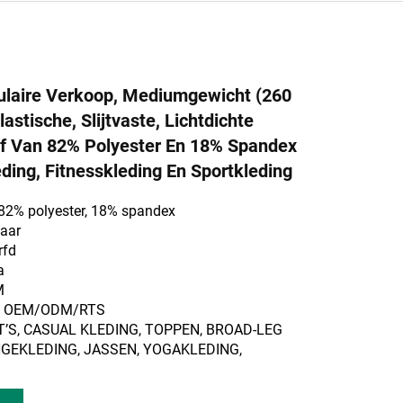
ulaire Verkoop, Mediumgewicht (260
stische, Slijtvaste, Lichtdichte
f Van 82% Polyester En 18% Spandex
ding, Fitnesskleding En Sportkleding
 82% polyester, 18% spandex
waar
rfd
a
M
m: OEM/ODM/RTS
IRT’S, CASUAL KLEDING, TOPPEN, BROAD-LEG
GEKLEDING, JASSEN, YOGAKLEDING,