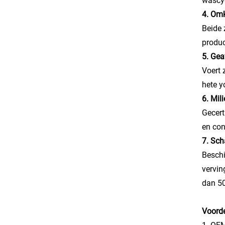
wascyc
4. Omk
Beide 
produc
5. Gea
Voert 
hete y
6. Mil
Gecert
en con
7. Sch
Beschi
vervin
dan 50
Voorde