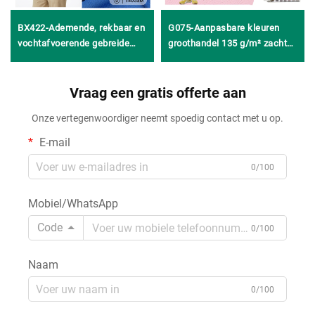
BX422-Ademende, rekbaar en
G075-Aanpasbare kleuren
vochtafvoerende gebreide
groothandel 135 g/m² zachte,
jacquardstof van 100%
slijtvaste en scheurvaste
polyester voor T-shirts,
polyester-spandex
sportsets en vesten
Vraag een gratis offerte aan
meshbreistof met stretch
voor zomerse sportkleding
Onze vertegenwoordiger neemt spoedig contact met u op.
E-mail
0/100
Mobiel/WhatsApp
Code
0/100
Naam
0/100