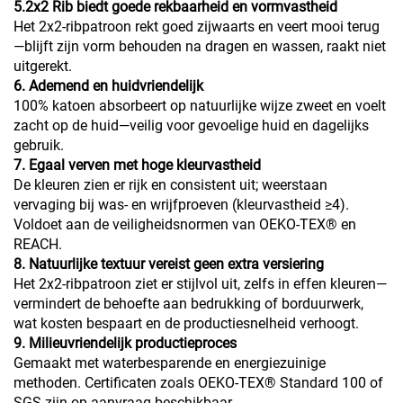
5.2x2 Rib biedt goede rekbaarheid en vormvastheid
Het 2x2-ribpatroon rekt goed zijwaarts en veert mooi terug
—blijft zijn vorm behouden na dragen en wassen, raakt niet
uitgerekt.
6. Ademend en huidvriendelijk
100% katoen absorbeert op natuurlijke wijze zweet en voelt
zacht op de huid—veilig voor gevoelige huid en dagelijks
gebruik.
7. Egaal verven met hoge kleurvastheid
De kleuren zien er rijk en consistent uit; weerstaan
vervaging bij was- en wrijfproeven (kleurvastheid ≥4).
Voldoet aan de veiligheidsnormen van OEKO-TEX® en
REACH.
8. Natuurlijke textuur vereist geen extra versiering
Het 2x2-ribpatroon ziet er stijlvol uit, zelfs in effen kleuren—
vermindert de behoefte aan bedrukking of borduurwerk,
wat kosten bespaart en de productiesnelheid verhoogt.
9. Milieuvriendelijk productieproces
Gemaakt met waterbesparende en energiezuinige
methoden. Certificaten zoals OEKO-TEX® Standard 100 of
SGS zijn op aanvraag beschikbaar.