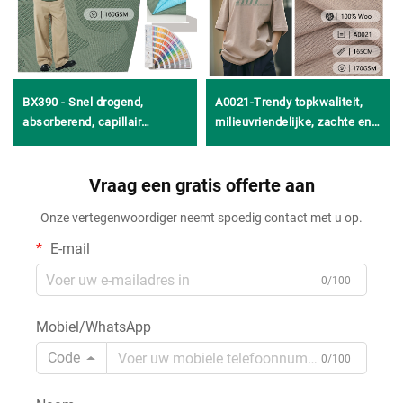
BX390 - Snel drogend,
A0021-Trendy topkwaliteit,
absorberend, capillair
milieuvriendelijke, zachte en
werkend, ademend
comfortabele gebreide 100%
geometrisch mesh gebreid
wol 1x1-ribstof voor
weefsel van 92% polyester en
Vraag een gratis offerte aan
ondergoedshirts en vesten
8% spandex voor informele
Onze vertegenwoordiger neemt spoedig contact met u op.
kleding, vesten, tops en
sportsets
E-mail
0/100
Mobiel/WhatsApp
Code
0/100