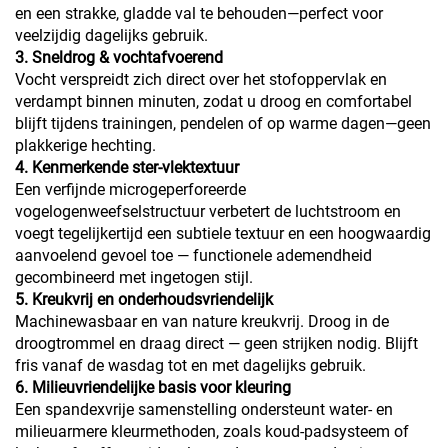
en een strakke, gladde val te behouden—perfect voor
veelzijdig dagelijks gebruik.
3. Sneldrog & vochtafvoerend
Vocht verspreidt zich direct over het stofoppervlak en
verdampt binnen minuten, zodat u droog en comfortabel
blijft tijdens trainingen, pendelen of op warme dagen—geen
plakkerige hechting.
4. Kenmerkende ster-vlektextuur
Een verfijnde microgeperforeerde
vogelogenweefselstructuur verbetert de luchtstroom en
voegt tegelijkertijd een subtiele textuur en een hoogwaardig
aanvoelend gevoel toe — functionele ademendheid
gecombineerd met ingetogen stijl.
5. Kreukvrij en onderhoudsvriendelijk
Machinewasbaar en van nature kreukvrij. Droog in de
droogtrommel en draag direct — geen strijken nodig. Blijft
fris vanaf de wasdag tot en met dagelijks gebruik.
6. Milieuvriendelijke basis voor kleuring
Een spandexvrije samenstelling ondersteunt water- en
milieuarmere kleurmethoden, zoals koud-padsysteem of