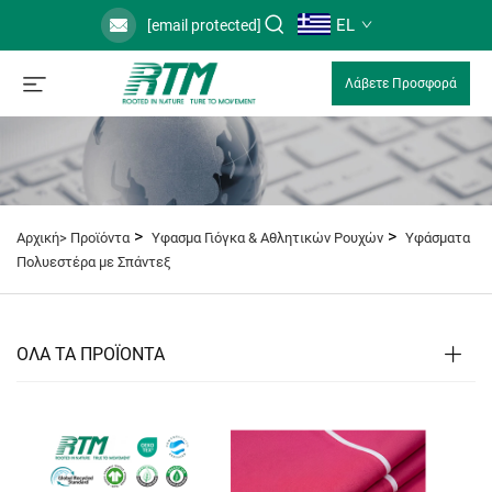
EL
[email protected]
Λάβετε Προσφορά
>
>
Αρχική>
Προϊόντα
Υφασμα Γιόγκα & Αθλητικών Ρουχών
Υφάσματα
Πολυεστέρα με Σπάντεξ
ΟΛΑ ΤΑ ΠΡΟΪΟΝΤΑ