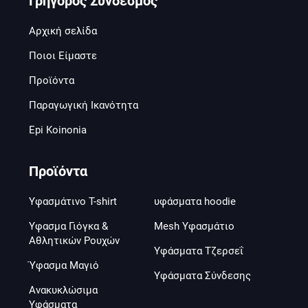
Γρήγορος Σύνδεσμος
Αρχική σελίδα
Ποιοι Είμαστε
Προϊόντα
Παραγωγική Ικανότητα
Epi Koinonia
Προϊόντα
Υφασμάτινο T-shirt
υφάσματα hoodie
Υφασμα Γιόγκα &
Mesh Υφασμάτιο
Αθλητικών Ρουχών
Υφάσματα Τζερσεΐ
Ύφασμα Μαγιό
Υφάσματα Σύνδεσης
Ανακυκλώσιμα
Υφάσματα