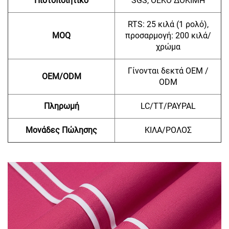
Πιστοποιητικό
SGS, OEKO ΔΟΚΙΜΗ
RTS: 25 κιλά (1 ρολό),
MOQ
προσαρμογή: 200 κιλά/
χρώμα
Γίνονται δεκτά OEM /
OEM/ODM
ODM
Πληρωμή
LC/TT/PAYPAL
Μονάδες Πώλησης
ΚΙΛΑ/ΡΟΛΟΣ