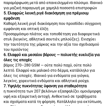
παραμόρφωση μετά από επανειλημμένο πλύσιμο. Ιδανικό
για μαζική παραγωγή με χαμηλά ποσοστά επιστροφών
5. Ελαφρώς λευκή ριγέ διακόσμηση για πρέμιουμ
εμφάνιση
Καθαρή λευκή ριγέ διακόσμηση που προσδίδει σύγχρονη
εμφάνιση και οπτική έλξη
Προσαρμόσιμο πλάτος και τοποθέτηση για διαφορετικά
στυλ (λεγκίνς, αθλητικά σουτιέν, μπλούζες). Ενισχύει
την ταυτότητα της μάρκας και την αξία του σχεδιασμού
του προϊόντος
6. Ελαφρύ και μεσαίου βάρους — πολυετής ευελιξία για
όλες τις εποχές
βάρος 270–280 GSM — ούτε πολύ παχύ, ούτε πολύ
λεπτό. Ελαφρύ και μαλακό στο δέρμα, κατάλληλο για
όλες τις εποχές. Ιδανικό για ενδύματα για γιόγκα,
λεγκίνς, χορευτικά ενδύματα και αθλητικά ρούχα.
7. Υψηλής πυκνότητας ύφανση για σταθερότητα
η πυκνότητα των 207 βελόνων εξασφαλίζει ομοιόμορφη
υφή και εξαιρετική αντοχή. Ανθεκτικό σε τραβήγματα
και σχισίματα κατά τη φόρηση. Κατάλληλο για εκτύπωση,