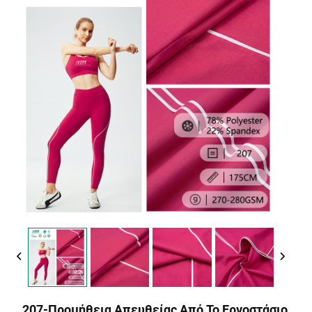
207-Προμήθεια Απευθείας Από Το Εργοστάσιο,